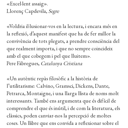
«Excel·lent assaig».
Llorenç Capdevila,
Segre
«Voldria il·lusionar-vos en la lectura, i encara més en
la reflexió, d’aquest manifest que ha de fer millor la
convivència de tots plegats, a prendre consciència del
que realment importa, i que no sempre coincideix
amb el que cobegem i pel que lluitem».
Pere Fàbregues,
Catalunya Cristiana
«Un autèntic repàs filosòfic a la història de
l’utilitarisme: Calvino, Gramsci, Dickens, Dante,
Petrarca, Montaigne, i una llarga llista de noms molt
interessants. També ens argumenta que és difícil de
comprendre el que és inútil, i de com la literatura, els
clàssics, poden canviar-nos la percepció de moltes
coses. Un llibre que ens convida a reflexionar sobre el