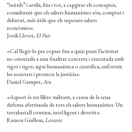
“inútils” i arribi, fins i tot, a capgirar els conceptes,
considerant que els sabers humanístics són, comptat i
debatut, més útils que els suposats sabers
econòmics».
Jordi Llovet,
El País
«Cal llegir-lo per copsar fins a quin punt l’activitat
no orientada a una finalitat concreta i exercitada amb
vigor i rigor, sigui humanística o científica, enforteix
les societats i promou la justícia».
Daniel Gamper,
Ara
«Aquest és un llibre militant, a causa de la seua
defensa aferrissada de tots els sabers humanístics. Un
terrabastall continu, intel·ligent i divertit».
Ramon Guillem,
Levante