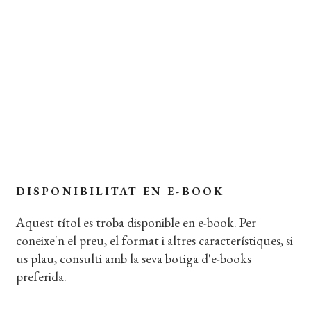
FORMAT:
12,5 x 19 cm
PÀGINES:
168
Extracte del llibre
Coberta del llibre
DISPONIBILITAT EN E-BOOK
Aquest títol es troba disponible en e-book. Per
coneixe'n el preu, el format i altres característiques, si
us plau, consulti amb la seva botiga d'e-books
preferida.