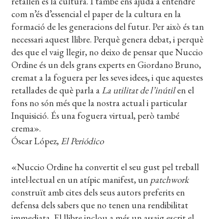
retallen és la cultura. I també ens ajuda a entendre
com n’és d’essencial el paper de la cultura en la
formació de les generacions del futur. Per això és tan
necessari aquest llibre. Perquè genera debat, i perquè
des que el vaig llegir, no deixo de pensar que Nuccio
Ordine és un dels grans experts en Giordano Bruno,
cremat a la foguera per les seves idees, i que aquestes
retallades de què parla a
La utilitat de l’inútil
en el
fons no són més que la nostra actual i particular
Inquisició. És una foguera virtual, però també
crema».
Óscar López,
El Periódico
«Nuccio Ordine ha convertit el seu gust pel treball
intel·lectual en un atípic manifest, un
patchwork
construït amb cites dels seus autors preferits en
defensa dels sabers que no tenen una rendibilitat
immediata. El llibre inclou a més un assaig escrit el