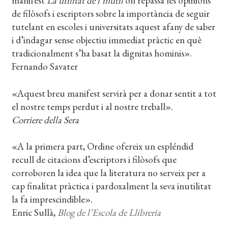
manifest
La utilitat de l’inútil
on repassa les opinions
de filòsofs i escriptors sobre la importància de seguir
tutelant en escoles i universitats aquest afany de saber
i d’indagar sense objectiu immediat pràctic en què
tradicionalment s’ha basat la dignitas hominis».
Fernando Savater
«Aquest breu manifest servirà per a donar sentit a tot
el nostre temps perdut i al nostre treball».
Corriere della Sera
«A la primera part, Ordine ofereix un espléndid
recull de citacions d’escriptors i filòsofs que
corroboren la idea que la literatura no serveix per a
cap finalitat pràctica i pardoxalment la seva inutilitat
la fa imprescindible».
Enric Sullà,
Blog de l’Escola de Llibreria