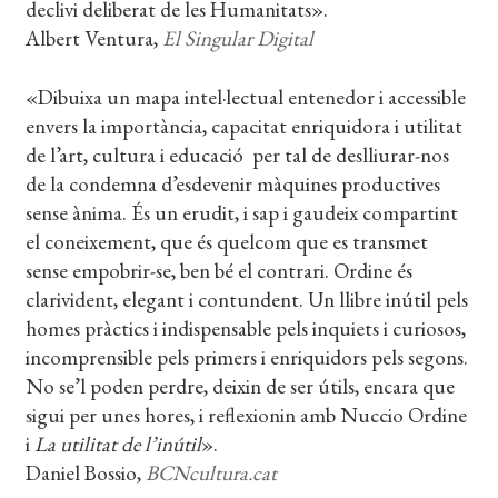
declivi deliberat de les Humanitats».
Albert Ventura,
El Singular Digital
«Dibuixa un mapa intel·lectual entenedor i accessible
envers la importància, capacitat enriquidora i utilitat
de l’art, cultura i educació per tal de deslliurar-nos
de la condemna d’esdevenir màquines productives
sense ànima. És un erudit, i sap i gaudeix compartint
el coneixement, que és quelcom que es transmet
sense empobrir-se, ben bé el contrari. Ordine és
clarivident, elegant i contundent. Un llibre inútil pels
homes pràctics i indispensable pels inquiets i curiosos,
incomprensible pels primers i enriquidors pels segons.
No se’l poden perdre, deixin de ser útils, encara que
sigui per unes hores, i reflexionin amb Nuccio Ordine
i
La utilitat de l’inútil
».
Daniel Bossio,
BCNcultura.cat