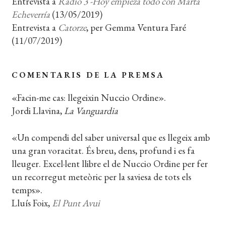
Entrevista a
Radio 3 -Hoy empieza todo con Marta
Echeverría
(13/05/2019)
Entrevista a
Catorze
, per Gemma Ventura Faré
(11/07/2019)
COMENTARIS DE LA PREMSA
«Facin-me cas: llegeixin Nuccio Ordine».
Jordi Llavina,
La Vanguardia
«Un compendi del saber universal que es llegeix amb
una gran voracitat. És breu, dens, profund i es fa
lleuger. Excel·lent llibre el de Nuccio Ordine per fer
un recorregut meteòric per la saviesa de tots els
temps».
Lluís Foix,
El Punt Avui