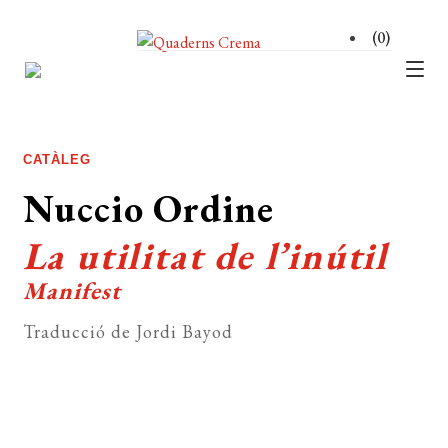
(0)
CATÀLEG
Expan
el
AUTORS
Expan
CATÀLEG
menú
el
NOTÍCIES
secun
Nuccio Ordine
menú
L’EDITORIAL
secun
La utilitat de l’inútil
Expan
el
FOREIGN RIGHTS
Manifest
menú
DISTRIBUCIÓ
secun
Traducció de Jordi Bayod
CONTACTE
EL MEU COMPTE