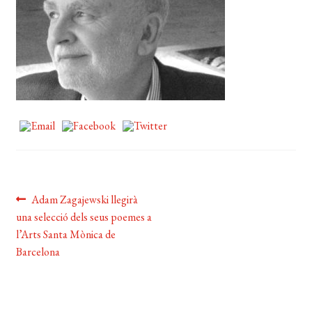
EL MEU COMPTE
CERCAR
WISHLIST
Navegació
Entrada
Adam Zagajewski llegirà
anterior:
una selecció dels seus poemes a
d'entrades
l’Arts Santa Mònica de
Barcelona