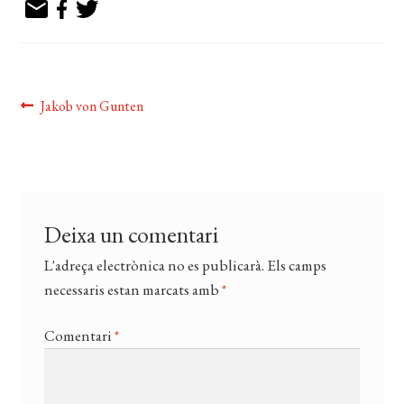
EL MEU COMPTE
CERCAR
WISHLIST
Navegació
Entrada
Jakob von Gunten
anterior:
d'entrades
Deixa un comentari
L'adreça electrònica no es publicarà.
Els camps
necessaris estan marcats amb
*
Comentari
*