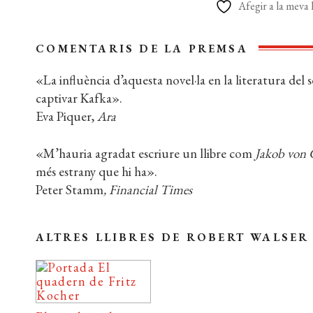
Afegir a la meva l
COMENTARIS DE LA PREMSA
«La influència d’aquesta novel·la en la literatura del
captivar Kafka».
Eva Piquer,
Ara
«M’hauria agradat escriure un llibre com
Jakob von
més estrany que hi ha».
Peter Stamm
, Financial Times
ALTRES LLIBRES DE ROBERT WALSER