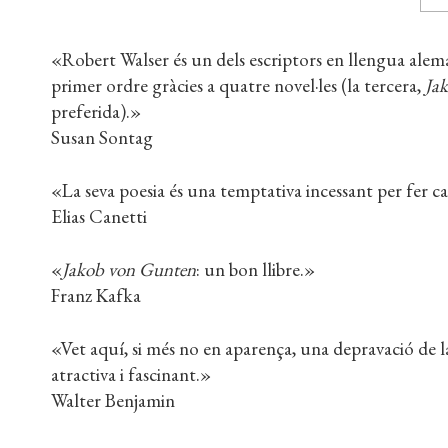
«Robert Walser és un dels escriptors en llengua alem
primer ordre gràcies a quatre novel·les (la tercera,
Jak
preferida).»
Susan Sontag
«La seva poesia és una temptativa incessant per fer ca
Elias Canetti
«
Jakob von Gunten
: un bon llibre.»
Franz Kafka
«Vet aquí, si més no en aparença, una depravació de l
atractiva i fascinant.»
Walter Benjamin