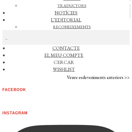
TRADUCTORS
Vídeos
NOTÍCIES
L’EDITORIAL
RECONEIXEMENTS
CERCAR NOTÍCIES
FOREIGN RIGHTS
DISTRIBUCIÓ
CONTACTE
AGENDA
EL MEU COMPTE
CERCAR
No s'han trobat esdeveniments
WISHLIST
Veure esdeveniments anteriors >>
FACEBOOK
INSTAGRAM