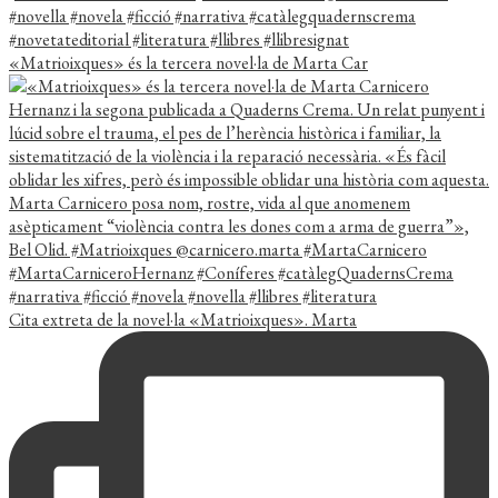
«Matrioixques» és la tercera novel·la de Marta Car
Cita extreta de la novel·la «Matrioixques». Marta