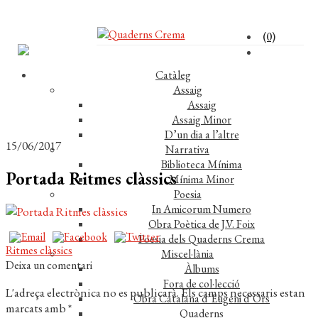
(0)
Catàleg
Assaig
Assaig
Assaig Minor
D’un dia a l’altre
15/06/2017
Narrativa
Biblioteca Mínima
Portada Ritmes clàssics
Mínima Minor
Poesia
In Amicorum Numero
Obra Poètica de J.V. Foix
Poesia dels Quaderns Crema
Navegació
Entrada
Ritmes clàssics
Miscel·lània
anterior:
Deixa un comentari
Àlbums
d'entrades
Fora de col·lecció
L'adreça electrònica no es publicarà.
Els camps necessaris estan
Obra Catalana d’Eugeni d’Ors
marcats amb
*
Quaderns