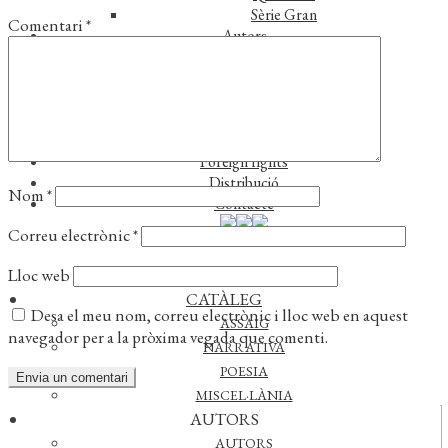
Sèrie Gran
Comentari
*
Autors
Autors
Traductors
Notícies
L’editorial
Reconeixements
Foreign rights
Distribució
Nom
*
Contacte
Correu electrònic
*
Lloc web
CATÀLEG
Desa el meu nom, correu electrònic i lloc web en aquest
ASSAIG
navegador per a la pròxima vegada que comenti.
NARRATIVA
POESIA
MISCEL·LÀNIA
AUTORS
Actualitat
AUTORS