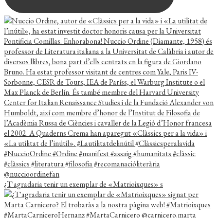
¿T'agradaria tenir un exemplar de «Matrioixques» s