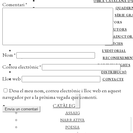
OBRA CATALANA D’E
Comentari
*
QUADER
SÈRIE GR
AUTORS
AUTORS
TRADUCTOR
NOTÍCIES
L’EDITORIAL
Nom
*
RECONEIXEMEN
FOREIGN RIGHTS
Correu electrònic
*
DISTRIBUCIÓ
Lloc web
CONTACTE
Desa el meu nom, correu electrònic i lloc web en aquest
navegador per a la pròxima vegada que comenti.
Expandeix
CATÀLEG
el
menú
ASSAIG
secundari
NARRATIVA
Actualitat
POESIA