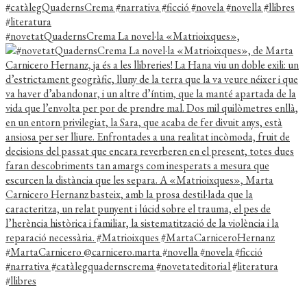
#novetatQuadernsCrema La novel·la «Matrioixques»,