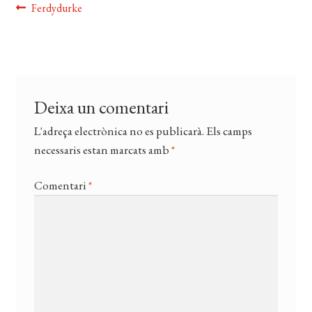
CERCAR
Navegació
Entrada
Ferdydurke
anterior:
WISHLIST
d'entrades
Deixa un comentari
L'adreça electrònica no es publicarà.
Els camps
necessaris estan marcats amb
*
Comentari
*