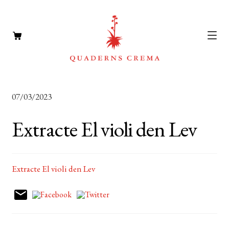
CATÀLEG
Expan
07/03/2023
el
AUTORS
Expan
menú
Extracte El violi den Lev
el
NOTÍCIES
secun
menú
L’EDITORIAL
secun
Expan
Extracte El violi den Lev
el
FOREIGN RIGHTS
menú
DISTRIBUCIÓ
secun
CONTACTE