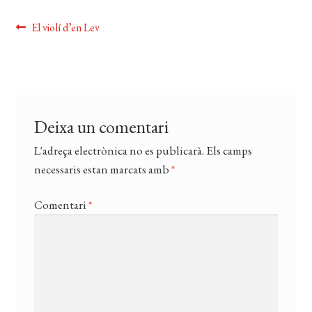
EL MEU COMPTE
Navegació
Entrada
El violí d’en Lev
anterior:
CERCAR
d'entrades
WISHLIST
Deixa un comentari
L'adreça electrònica no es publicarà.
Els camps
necessaris estan marcats amb
*
Comentari
*