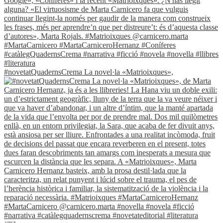
#novetatQuadernsCrema La novel·la «Matrioixques»,