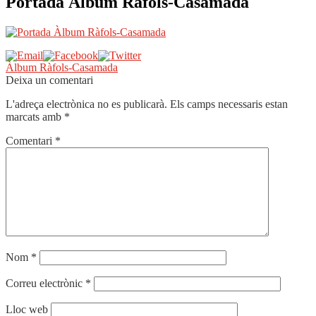
Portada Àlbum Ràfols-Casamada
Navegació
Entrada
Àlbum Ràfols-Casamada
anterior:
Deixa un comentari
d'entrades
L'adreça electrònica no es publicarà.
Els camps necessaris estan
marcats amb
*
Comentari
*
Nom
*
Correu electrònic
*
Lloc web