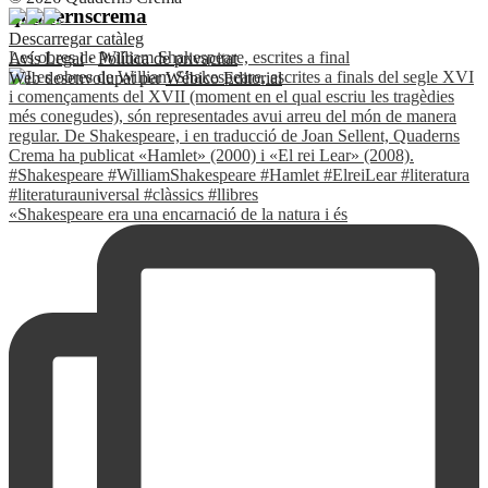
quadernscrema
Descarregar catàleg
Les obres de William Shakespeare, escrites a final
Avís Legal
·
Política de privacitat
Web desenvolupat per
Wébico Editorial
«Shakespeare era una encarnació de la natura i és