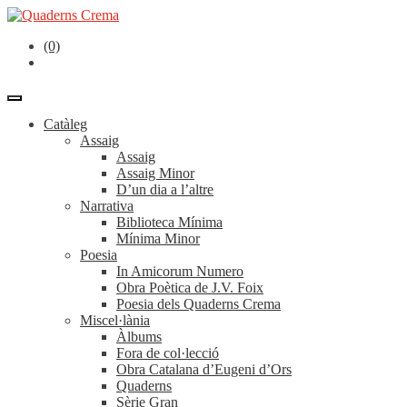
(0)
Catàleg
Assaig
Assaig
Assaig Minor
D’un dia a l’altre
Narrativa
Biblioteca Mínima
Mínima Minor
Poesia
In Amicorum Numero
Obra Poètica de J.V. Foix
Poesia dels Quaderns Crema
Miscel·lània
Àlbums
Fora de col·lecció
Obra Catalana d’Eugeni d’Ors
Quaderns
Sèrie Gran