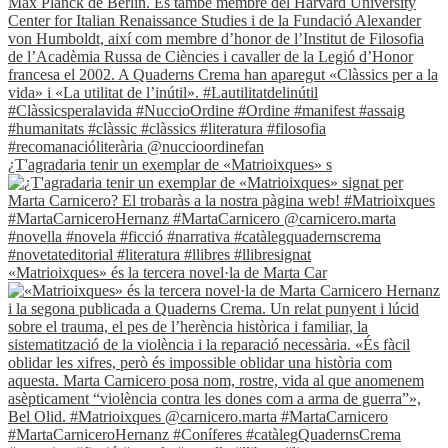
¿T'agradaria tenir un exemplar de «Matrioixques» s
«Matrioixques» és la tercera novel·la de Marta Car