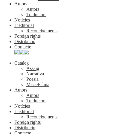
Autors
Autors
Traductors
Notícies
L’editorial
Reconeixements
Foreign rights
Distribució
Contacte
Catàleg
Assaig
Narrativa
Poesia
Miscel·lània
Autors
Autors
Traductors
Notícies
L’editorial
Reconeixements
Foreign rights
Distribució
Contacte