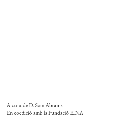
ISBN:
978-84-7727-119-2
ENQUADERNACIÓ:
Rústega cosida
FORMAT:
17 x 23,5 cm
PÀGINES:
492
IDIOMA:
Català
Coberta del llibre
A cura de D. Sam Abrams
En coedició amb la Fundació EINA