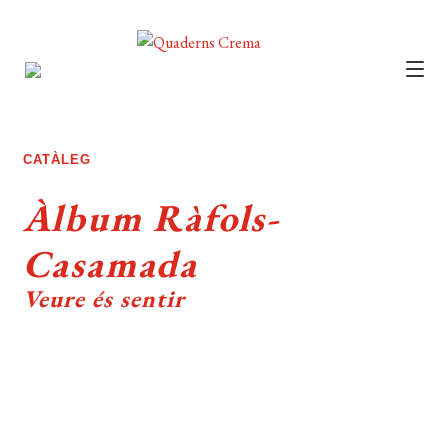
CATÀLEG
AUTORS
CATÀLEG
NOTÍCIES
Àlbum Ràfols-
L’EDITORIAL
Casamada
FOREIGN RIGHTS
Veure és sentir
DISTRIBUCIÓ
CONTACTE
EL MEU COMPTE