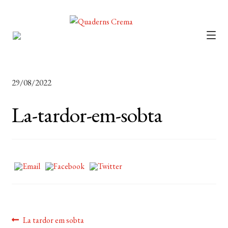
CATÀLEG
AUTORS
29/08/2022
NOTÍCIES
La-tardor-em-sobta
L’EDITORIAL
FOREIGN RIGHTS
DISTRIBUCIÓ
CONTACTE
EL MEU COMPTE
Navegació
Entrada
La tardor em sobta