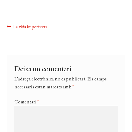
EL MEU COMPTE
CERCAR
Navegació
Entrada
La vida imperfecta
WISHLIST
anterior:
d'entrades
Deixa un comentari
L'adreça electrònica no es publicarà.
Els camps
necessaris estan marcats amb
*
Comentari
*