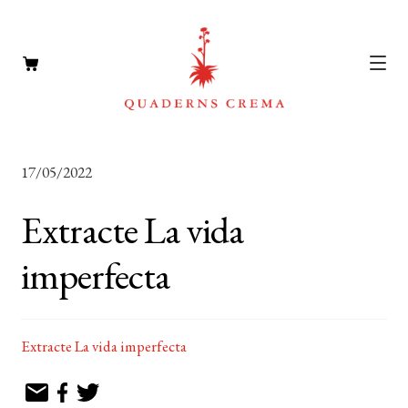
CATÀLEG
Expan
17/05/2022
el
AUTORS
Expan
menú
Extracte La vida
el
NOTÍCIES
secun
menú
imperfecta
L’EDITORIAL
secun
Expan
el
FOREIGN RIGHTS
menú
Extracte La vida imperfecta
DISTRIBUCIÓ
secun
CONTACTE