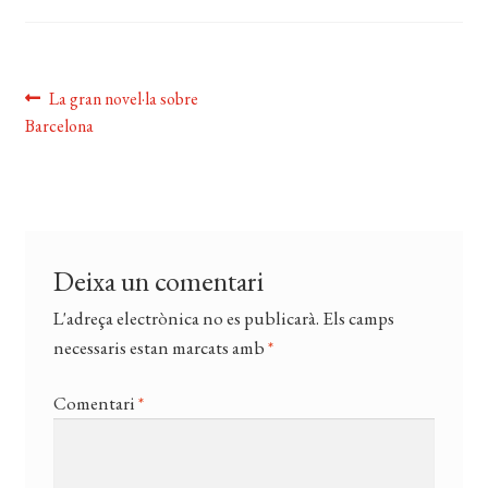
EL MEU COMPTE
CERCAR
Navegació
Entrada
La gran novel·la sobre
WISHLIST
anterior:
Barcelona
d'entrades
Deixa un comentari
L'adreça electrònica no es publicarà.
Els camps
necessaris estan marcats amb
*
Comentari
*