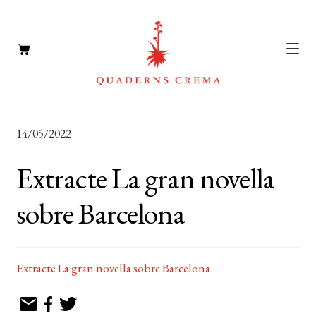
CATÀLEG
Expan
14/05/2022
el
AUTORS
Expan
menú
Extracte La gran novella
el
NOTÍCIES
secun
menú
sobre Barcelona
L’EDITORIAL
secun
Expan
el
FOREIGN RIGHTS
menú
Extracte La gran novella sobre Barcelona
DISTRIBUCIÓ
secun
CONTACTE