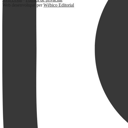
Web desenvolupat per
Wébico Editorial