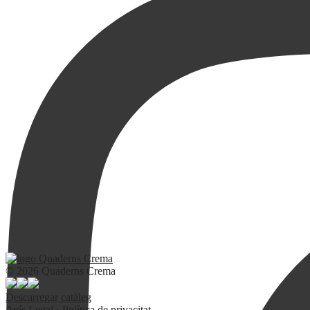
© 2026 Quaderns Crema
Descarregar catàleg
Avís Legal
·
Política de privacitat