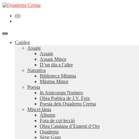
(0)
Catàleg
Assaig
Assaig
Assaig Minor
D’un dia a l’altre
Narrativa
Biblioteca Mínima
Mínima Minor
Poesia
In Amicorum Numero
Obra Poètica de J.V. Foix
Poesia dels Quaderns Crema
Miscel·lània
Àlbums
Fora de col·lecció
Obra Catalana d’Eugeni d’Ors
Quaderns
Sèrie Gran