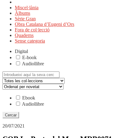
Miscel·lània
Àlbums
Sèrie Gran
Obra Catalana d’Eugeni d’Ors
Fora de col·lecció
Quaderns
Sense categoria
Digital
E-book
Audiollibre
Cerca:
Ebook
Audiollibre
20/07/2021