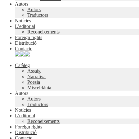
Autors
Autors
Traductors
Notícies
L’editorial
Reconeixements
Foreign rights
Distribució
Contacte
Catàleg
Assaig
Narrativa
Poesia
Miscel·lània
Autors
Autors
Traductors
Notícies
L’editorial
Reconeixements
Foreign rights
Distribució
Contacte