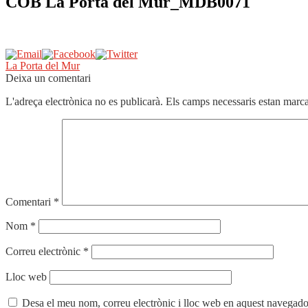
COB La Porta del Mur_MDB0071
Navegació
Entrada
La Porta del Mur
anterior:
Deixa un comentari
d'entrades
L'adreça electrònica no es publicarà.
Els camps necessaris estan mar
Comentari
*
Nom
*
Correu electrònic
*
Lloc web
Desa el meu nom, correu electrònic i lloc web en aquest navegado