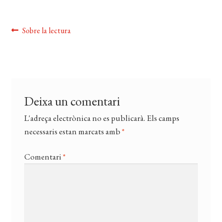
EL MEU COMPTE
Navegació
Entrada
Sobre la lectura
CERCAR
anterior:
d'entrades
WISHLIST
Deixa un comentari
L'adreça electrònica no es publicarà.
Els camps
necessaris estan marcats amb
*
Comentari
*