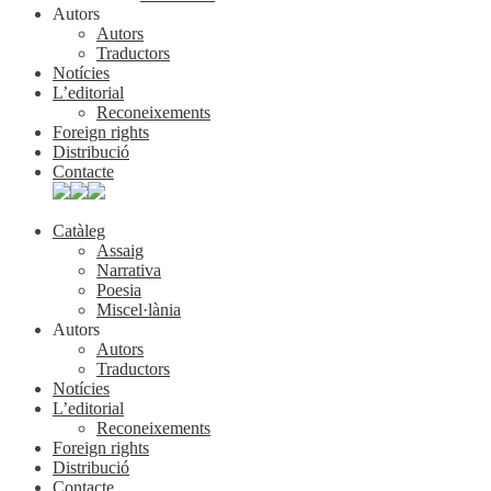
Autors
Autors
Traductors
Notícies
L’editorial
Reconeixements
Foreign rights
Distribució
Contacte
Catàleg
Assaig
Narrativa
Poesia
Miscel·lània
Autors
Autors
Traductors
Notícies
L’editorial
Reconeixements
Foreign rights
Distribució
Contacte