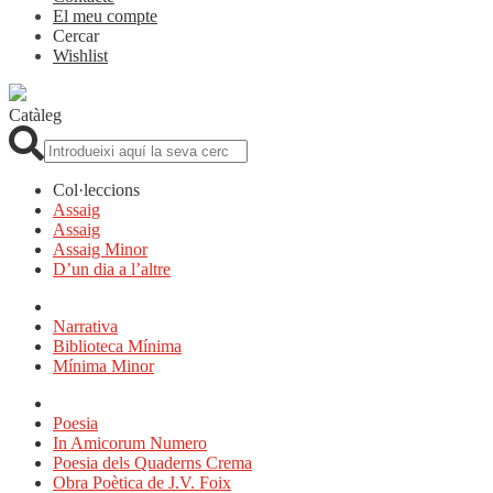
El meu compte
Cercar
Wishlist
Catàleg
Cerca:
Col·leccions
Assaig
Assaig
Assaig Minor
D’un dia a l’altre
Narrativa
Biblioteca Mínima
Mínima Minor
Poesia
In Amicorum Numero
Poesia dels Quaderns Crema
Obra Poètica de J.V. Foix