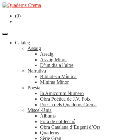
(0)
Catàleg
Assaig
Assaig
Assaig Minor
D’un dia a l’altre
Narrativa
Biblioteca Mínima
Mínima Minor
Poesia
In Amicorum Numero
Obra Poètica de J.V. Foix
Poesia dels Quaderns Crema
Miscel·lània
Àlbums
Fora de col·lecció
Obra Catalana d’Eugeni d’Ors
Quaderns
Sèrie Gran