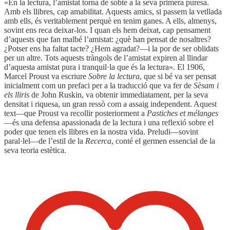
«En la lectura, l’amistat torna de sobte a la seva primera puresa.
Amb els llibres, cap amabilitat. Aquests amics, si passem la vetllada
amb ells, és veritablement perquè en tenim ganes. A ells, almenys,
sovint ens reca deixar-los. I quan els hem deixat, cap pensament
d’aquests que fan malbé l’amistat: ¿què han pensat de nosaltres?
¿Potser ens ha faltat tacte? ¿Hem agradat?—i la por de ser oblidats
per un altre. Tots aquests tràngols de l’amistat expiren al llindar
d’aquesta amistat pura i tranquil·la que és la lectura». El 1906,
Marcel Proust va escriure
Sobre la lectura
, que si bé va ser pensat
inicialment com un prefaci per a la traducció que va fer de
Sèsam i
els lliris
de John Ruskin, va obtenir immediatament, per la seva
densitat i riquesa, un gran ressò com a assaig independent. Aquest
text—que Proust va recollir posteriorment a
Pastiches et mélanges
—és una defensa apassionada de la lectura i una reflexió sobre el
poder que tenen els llibres en la nostra vida. Preludi—sovint
paral·lel—de l’estil de la
Recerca
, conté el germen essencial de la
seva teoria estètica.