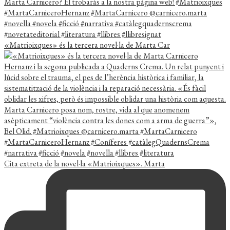
«Matrioixques» és la tercera novel·la de Marta Car
Cita extreta de la novel·la «Matrioixques». Marta