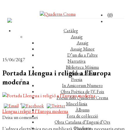
(0)
Catàleg
Assaig
Assaig
Assaig Minor
D’un dia a l’altre
15/06/2017
Narrativa
Biblioteca Mínima
Portada Llengua i religió a l’Europa
Mínima Minor
Poesia
moderna
In Amicorum Numero
Obra Poètica de J.V. Foix
Poesia dels Quaderns Crema
Miscel·lània
Àlbums
Navegació
Entrada
Llengua i religió a l’Europa moderna
Fora de col·lecció
anterior:
Deixa un comentari
d'entrades
Obra Catalana d’Eugeni d’Ors
Quaderns
L'adreça electrònica no es publicarà.
Els camps necessaris estan