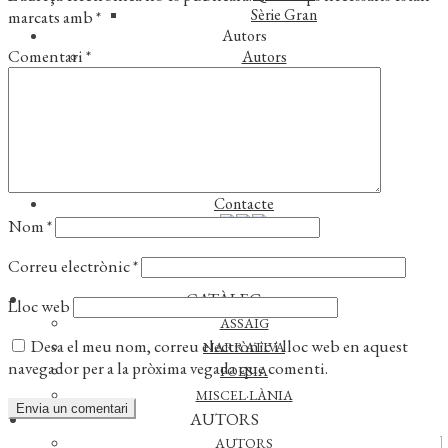
Sèrie Gran
marcats amb
*
Autors
Comentari
*
Autors
Traductors
Notícies
L’editorial
Reconeixements
Foreign rights
Distribució
Contacte
Nom
*
Correu electrònic
*
CATÀLEG
Lloc web
ASSAIG
Desa el meu nom, correu electrònic i lloc web en aquest
NARRATIVA
navegador per a la pròxima vegada que comenti.
POESIA
MISCEL·LÀNIA
AUTORS
AUTORS