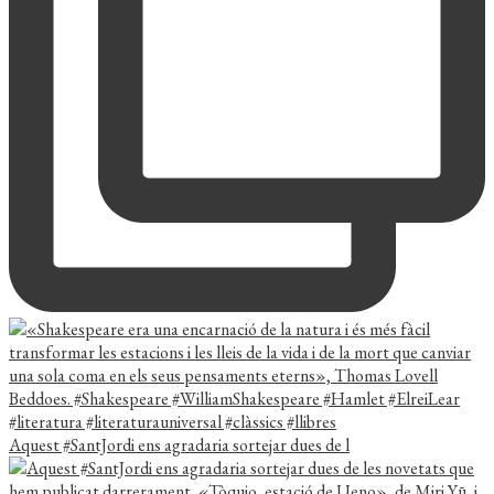
Aquest #SantJordi ens agradaria sortejar dues de l