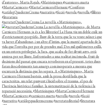
#novetatQuadernsCrema La novel·la «Matrioixques»,