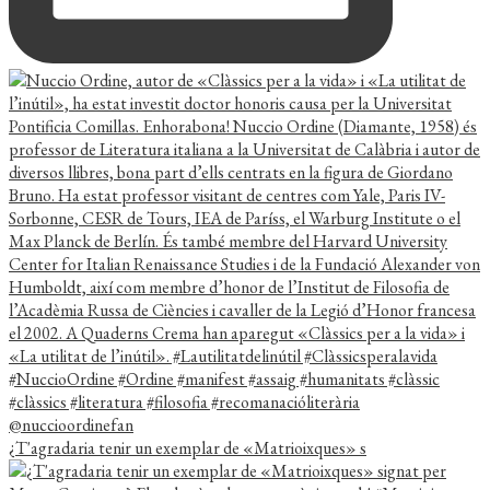
¿T'agradaria tenir un exemplar de «Matrioixques» s