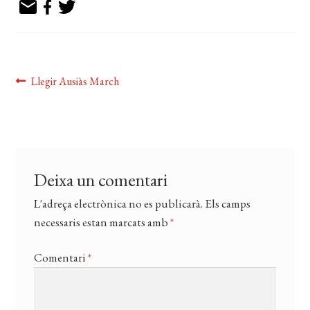
EL MEU COMPTE
CERCAR
WISHLIST
Navegació
Entrada
Llegir Ausiàs March
anterior:
d'entrades
Deixa un comentari
L'adreça electrònica no es publicarà.
Els camps
necessaris estan marcats amb
*
Comentari
*