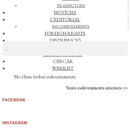
Actualitat
TRADUCTORS
NOTÍCIES
L’EDITORIAL
Vídeos
RECONEIXEMENTS
FOREIGN RIGHTS
CERCAR NOTÍCIES
DISTRIBUCIÓ
CONTACTE
EL MEU COMPTE
CERCAR
AGENDA
WISHLIST
No s'han trobat esdeveniments
Veure esdeveniments anteriors >>
FACEBOOK
INSTAGRAM