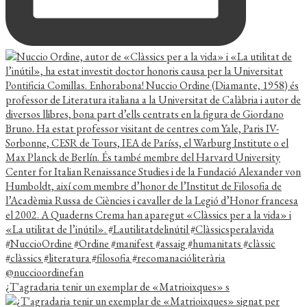
¿T'agradaria tenir un exemplar de «Matrioixques» s