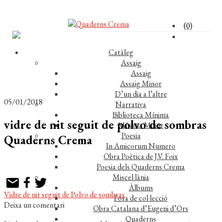
(0)
Catàleg
Assaig
Assaig
Assaig Minor
D’un dia a l’altre
05/01/2018
Narrativa
Biblioteca Mínima
vidre de nit seguit de polvo de sombras
Mínima Minor
Poesia
Quaderns Crema
In Amicorum Numero
Obra Poètica de J.V. Foix
Poesia dels Quaderns Crema
Miscel·lània
Àlbums
Navegació
Entrada
Vidre de nit seguit de Polvo de sombras
Fora de col·lecció
anterior:
Deixa un comentari
Obra Catalana d’Eugeni d’Ors
d'entrades
Quaderns