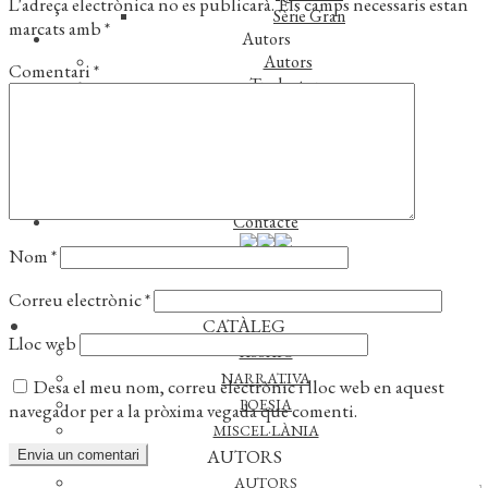
L'adreça electrònica no es publicarà.
Els camps necessaris estan
Sèrie Gran
marcats amb
*
Autors
Autors
Comentari
*
Traductors
Notícies
L’editorial
Reconeixements
Foreign rights
Distribució
Contacte
Nom
*
Correu electrònic
*
CATÀLEG
Lloc web
ASSAIG
NARRATIVA
Desa el meu nom, correu electrònic i lloc web en aquest
POESIA
navegador per a la pròxima vegada que comenti.
MISCEL·LÀNIA
AUTORS
AUTORS