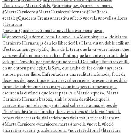
#novetatQuadernsCrema La novel·la «Matrioixques»,