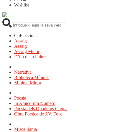
Wishlist
Cerca:
Col·leccions
Assaig
Assaig
Assaig Minor
D’un dia a l’altre
Narrativa
Biblioteca Mínima
Mínima Minor
Poesia
In Amicorum Numero
Poesia dels Quaderns Crema
Obra Poètica de J.V. Foix
Miscel·lània