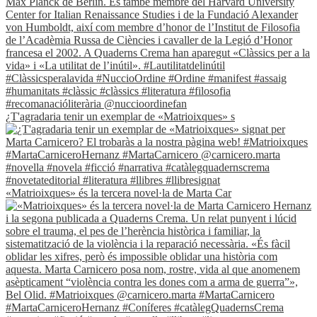
¿T'agradaria tenir un exemplar de «Matrioixques» s
«Matrioixques» és la tercera novel·la de Marta Car