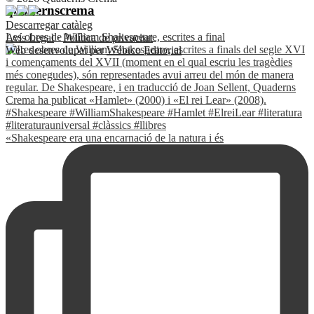
quadernscrema
Descarregar catàleg
Les obres de William Shakespeare, escrites a final
Avís Legal
·
Política de privacitat
Web desenvolupat per
Wébico Editorial
«Shakespeare era una encarnació de la natura i és