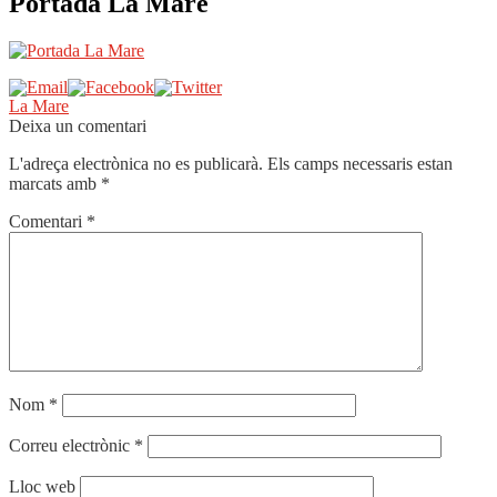
Portada La Mare
Navegació
Entrada
La Mare
anterior:
Deixa un comentari
d'entrades
L'adreça electrònica no es publicarà.
Els camps necessaris estan
marcats amb
*
Comentari
*
Nom
*
Correu electrònic
*
Lloc web