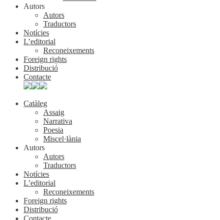
Autors
Autors
Traductors
Notícies
L’editorial
Reconeixements
Foreign rights
Distribució
Contacte
Catàleg
Assaig
Narrativa
Poesia
Miscel·lània
Autors
Autors
Traductors
Notícies
L’editorial
Reconeixements
Foreign rights
Distribució
Contacte