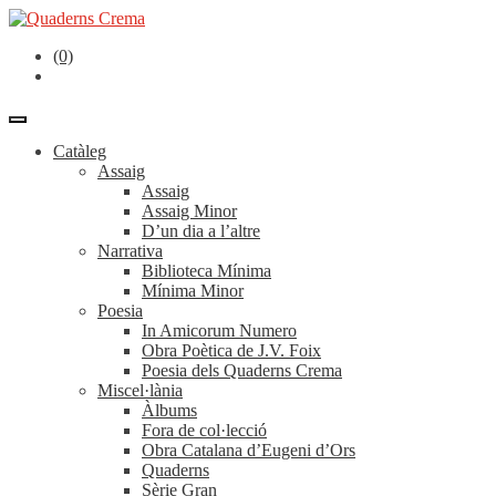
(0)
Catàleg
Assaig
Assaig
Assaig Minor
D’un dia a l’altre
Narrativa
Biblioteca Mínima
Mínima Minor
Poesia
In Amicorum Numero
Obra Poètica de J.V. Foix
Poesia dels Quaderns Crema
Miscel·lània
Àlbums
Fora de col·lecció
Obra Catalana d’Eugeni d’Ors
Quaderns
Sèrie Gran