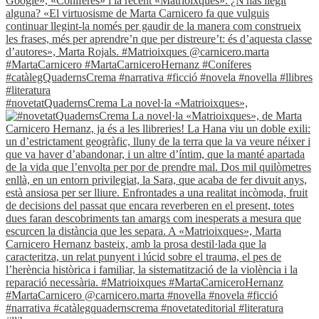
#novetatQuadernsCrema La novel·la «Matrioixques»,