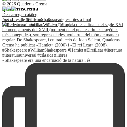
© 2026 Quaderns Crema
quadernscrema
Descarregar catàleg
Les obres de William Shakespeare, escrites a final
Avís Legal
·
Política de privacitat
Web desenvolupat per
Wébico Editorial
«Shakespeare era una encarnació de la natura i és