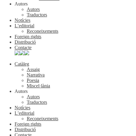
Autors
Autors
Traductors
Notícies
L’editorial
Reconeixements
Foreign rights
Distribució
Contacte
Catàleg
Assaig
Narrativa
Poesia
Miscel·lània
Autors
Autors
Traductors
Notícies
L’editorial
Reconeixements
Foreign rights
Distribució
Contacte