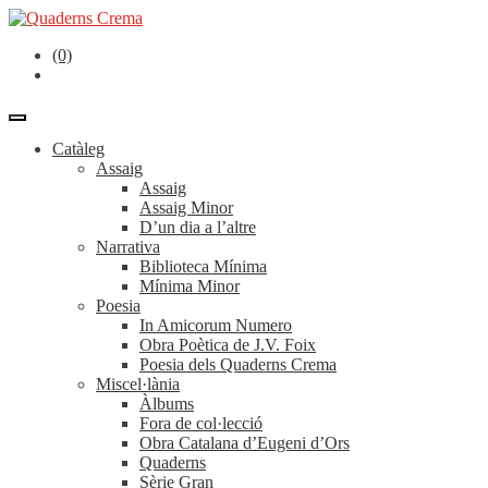
(0)
Catàleg
Assaig
Assaig
Assaig Minor
D’un dia a l’altre
Narrativa
Biblioteca Mínima
Mínima Minor
Poesia
In Amicorum Numero
Obra Poètica de J.V. Foix
Poesia dels Quaderns Crema
Miscel·lània
Àlbums
Fora de col·lecció
Obra Catalana d’Eugeni d’Ors
Quaderns
Sèrie Gran