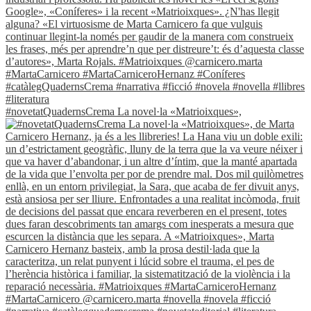
#novetatQuadernsCrema La novel·la «Matrioixques»,