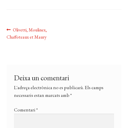
CERCAR
WISHLIST
Navegació
Entrada
Olivetti, Moulinex,
anterior:
Chaffoteaux et Maury
d'entrades
Deixa un comentari
L'adreça electrònica no es publicarà.
Els camps
necessaris estan marcats amb
*
Comentari
*