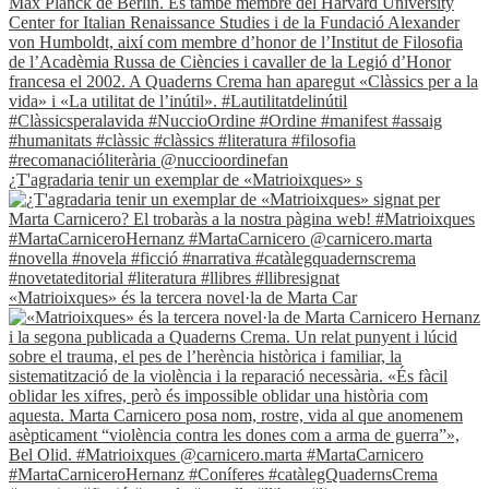
¿T'agradaria tenir un exemplar de «Matrioixques» s
«Matrioixques» és la tercera novel·la de Marta Car