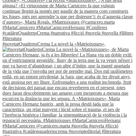
#novetatQuadernsCrema La novel·la «Matrioixques»,