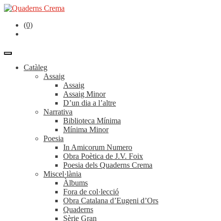
(0)
Catàleg
Assaig
Assaig
Assaig Minor
D’un dia a l’altre
Narrativa
Biblioteca Mínima
Mínima Minor
Poesia
In Amicorum Numero
Obra Poètica de J.V. Foix
Poesia dels Quaderns Crema
Miscel·lània
Àlbums
Fora de col·lecció
Obra Catalana d’Eugeni d’Ors
Quaderns
Sèrie Gran