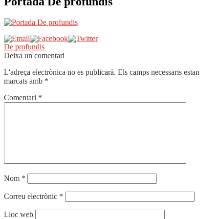
Portada De profundis
Navegació
Entrada
De profundis
anterior:
Deixa un comentari
d'entrades
L'adreça electrònica no es publicarà.
Els camps necessaris estan
marcats amb
*
Comentari
*
Nom
*
Correu electrònic
*
Lloc web