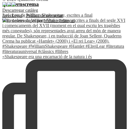
quadernscrema
Descarregar catàleg
Les obres de William Shakespeare, escrites a final
Avís Legal
·
Política de privacitat
Web desenvolupat per
Wébico Editorial
«Shakespeare era una encarnació de la natura i és