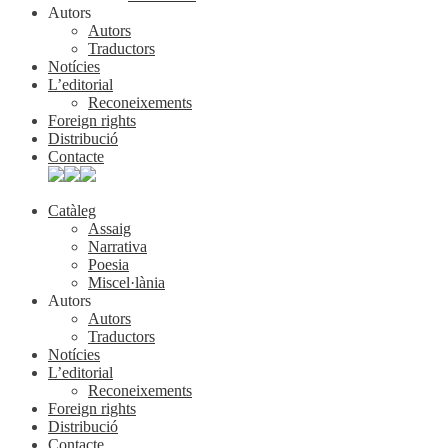
Autors
Autors
Traductors
Notícies
L’editorial
Reconeixements
Foreign rights
Distribució
Contacte
Catàleg
Assaig
Narrativa
Poesia
Miscel·lània
Autors
Autors
Traductors
Notícies
L’editorial
Reconeixements
Foreign rights
Distribució
Contacte