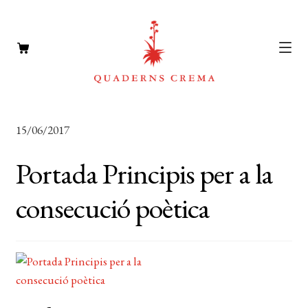
CATÀLEG
Expan
15/06/2017
el
AUTORS
Expan
menú
Portada Principis per a la
el
NOTÍCIES
secun
menú
consecució poètica
L’EDITORIAL
secun
Expan
el
FOREIGN RIGHTS
menú
DISTRIBUCIÓ
secun
CONTACTE