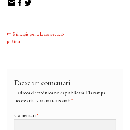
EL MEU COMPTE
CERCAR
WISHLIST
Navegació
Entrada
Principis per a la consecució
anterior:
poètica
d'entrades
Deixa un comentari
L'adreça electrònica no es publicarà.
Els camps
necessaris estan marcats amb
*
Comentari
*