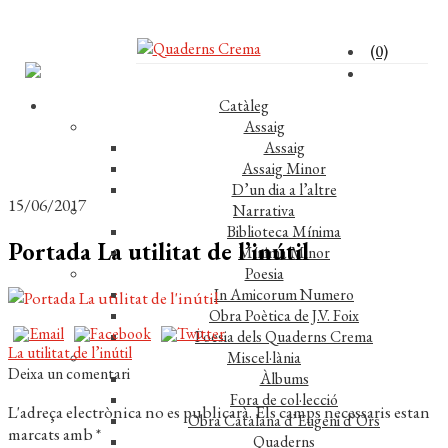
(0)
Catàleg
Assaig
Assaig
Assaig Minor
D’un dia a l’altre
15/06/2017
Narrativa
Biblioteca Mínima
Portada La utilitat de l’inútil
Mínima Minor
Poesia
In Amicorum Numero
Obra Poètica de J.V. Foix
Poesia dels Quaderns Crema
Navegació
Entrada
La utilitat de l’inútil
Miscel·lània
anterior:
Deixa un comentari
Àlbums
d'entrades
Fora de col·lecció
L'adreça electrònica no es publicarà.
Els camps necessaris estan
Obra Catalana d’Eugeni d’Ors
marcats amb
*
Quaderns