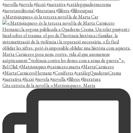
«Matrioixques» és la tercera novel·la de Marta Car
Cita extreta de la novel·la «Matrioixques». Marta