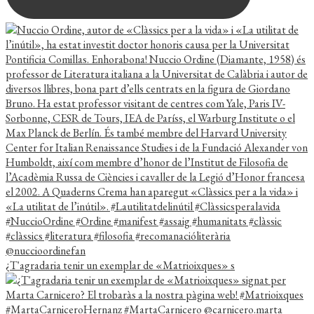
¿T'agradaria tenir un exemplar de «Matrioixques» s