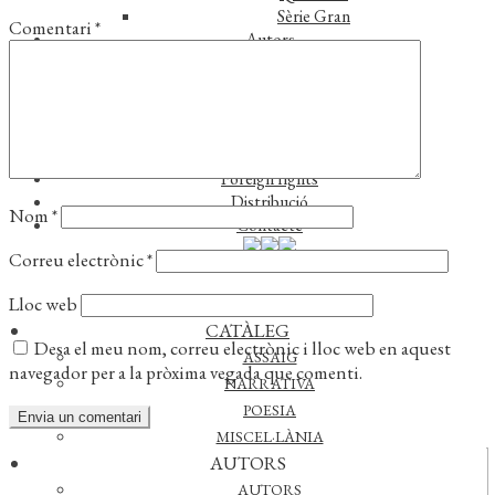
Sèrie Gran
Comentari
*
Autors
Autors
Traductors
Notícies
L’editorial
Reconeixements
Foreign rights
Distribució
Nom
*
Contacte
Correu electrònic
*
Lloc web
CATÀLEG
Desa el meu nom, correu electrònic i lloc web en aquest
ASSAIG
navegador per a la pròxima vegada que comenti.
NARRATIVA
POESIA
MISCEL·LÀNIA
AUTORS
Actualitat
AUTORS