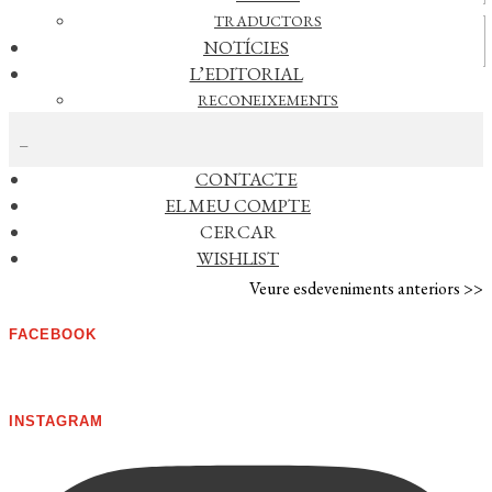
TRADUCTORS
Vídeos
NOTÍCIES
L’EDITORIAL
RECONEIXEMENTS
CERCAR NOTÍCIES
FOREIGN RIGHTS
DISTRIBUCIÓ
CONTACTE
AGENDA
EL MEU COMPTE
CERCAR
No s'han trobat esdeveniments
WISHLIST
Veure esdeveniments anteriors >>
FACEBOOK
INSTAGRAM