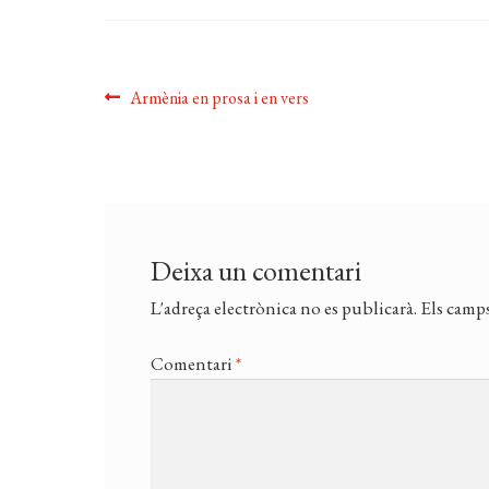
Navegació
Entrada
Armènia en prosa i en vers
anterior:
d'entrades
Deixa un comentari
L'adreça electrònica no es publicarà.
Els camps
Comentari
*