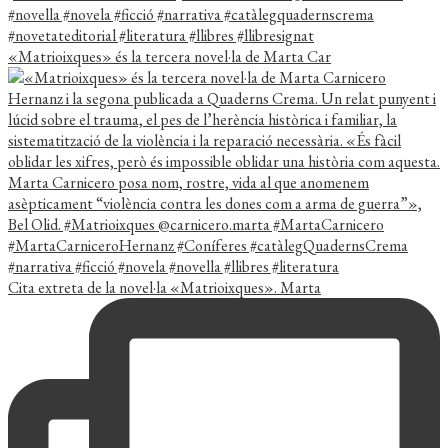
«Matrioixques» és la tercera novel·la de Marta Car
Cita extreta de la novel·la «Matrioixques». Marta