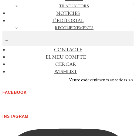
TRADUCTORS
Vídeos
NOTÍCIES
L’EDITORIAL
RECONEIXEMENTS
CERCAR NOTÍCIES
FOREIGN RIGHTS
DISTRIBUCIÓ
CONTACTE
AGENDA
EL MEU COMPTE
CERCAR
No s'han trobat esdeveniments
WISHLIST
Veure esdeveniments anteriors >>
FACEBOOK
INSTAGRAM