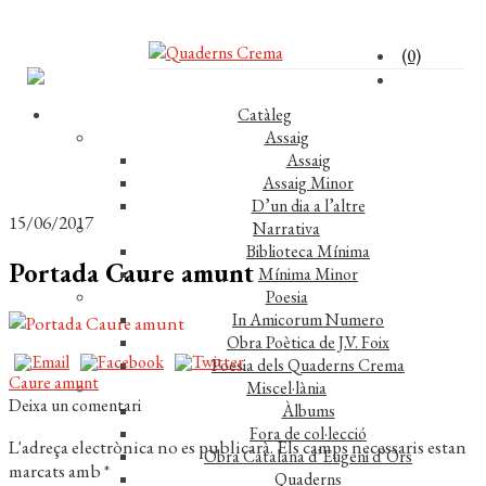
(0)
Catàleg
Assaig
Assaig
Assaig Minor
D’un dia a l’altre
15/06/2017
Narrativa
Biblioteca Mínima
Portada Caure amunt
Mínima Minor
Poesia
In Amicorum Numero
Obra Poètica de J.V. Foix
Poesia dels Quaderns Crema
Navegació
Entrada
Caure amunt
Miscel·lània
anterior:
Deixa un comentari
Àlbums
d'entrades
Fora de col·lecció
L'adreça electrònica no es publicarà.
Els camps necessaris estan
Obra Catalana d’Eugeni d’Ors
marcats amb
*
Quaderns