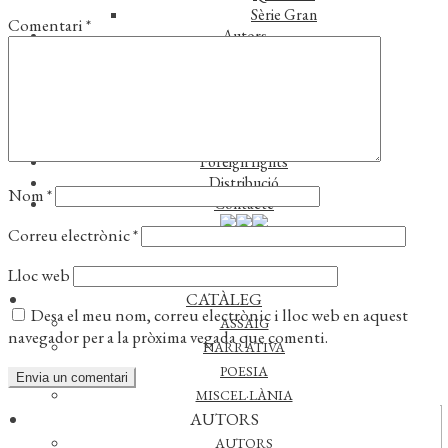
Sèrie Gran
Comentari
*
Autors
Autors
Traductors
Notícies
L’editorial
Reconeixements
Foreign rights
Distribució
Nom
*
Contacte
Correu electrònic
*
Lloc web
CATÀLEG
Desa el meu nom, correu electrònic i lloc web en aquest
ASSAIG
navegador per a la pròxima vegada que comenti.
NARRATIVA
POESIA
MISCEL·LÀNIA
AUTORS
Actualitat
AUTORS