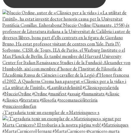
¿T'agradaria tenir un exemplar de «Matrioixques» s