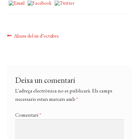
EL MEU COMPTE
CERCAR
WISHLIST
Navegació
Entrada
Abans del sis d’octubre
anterior:
d'entrades
Deixa un comentari
L'adreça electrònica no es publicarà.
Els camps
necessaris estan marcats amb
*
Comentari
*