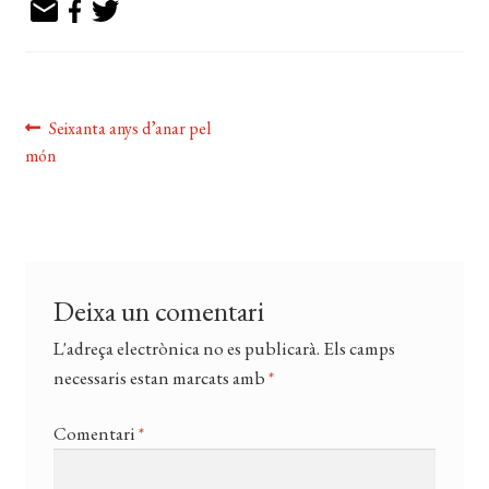
EL MEU COMPTE
CERCAR
WISHLIST
Navegació
Entrada
Seixanta anys d’anar pel
anterior:
món
d'entrades
Deixa un comentari
L'adreça electrònica no es publicarà.
Els camps
necessaris estan marcats amb
*
Comentari
*