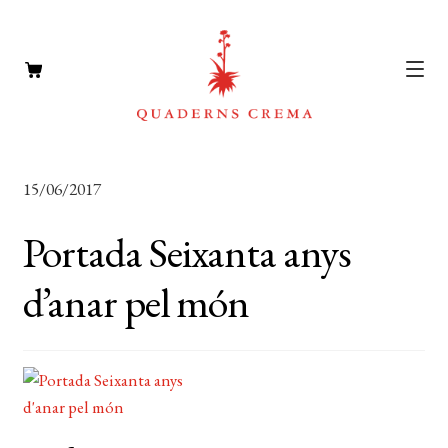
CATÀLEG
Expan
15/06/2017
el
AUTORS
Expan
menú
Portada Seixanta anys
el
NOTÍCIES
secun
menú
d’anar pel món
L’EDITORIAL
secun
Expan
el
FOREIGN RIGHTS
menú
DISTRIBUCIÓ
secun
CONTACTE