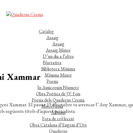
Catàleg
Assaig
Assaig
Assaig Minor
D’un dia a l’altre
Narrativa
Biblioteca Mínima
eni Xammar
Mínima Minor
Poesia
In Amicorum Numero
Obra Poètica de J.V. Foix
Poesia dels Quaderns Crema
ugeni Xammar. El passat 19 d’octubre va arrencar l’ Any Xammar, q
Miscel·lània
s següents títols d’aquest periodista:
Àlbums
Fora de col·lecció
Obra Catalana d’Eugeni d’Ors
Quaderns