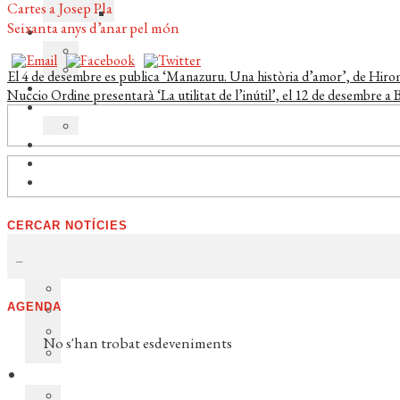
Cartes a Josep Pla
Seixanta anys d’anar pel món
Navegació
Entrada
El 4 de desembre es publica ‘Manazuru. Una història d’amor’, de Hi
anterior:
Pròxima
Nuccio Ordine presentarà ‘La utilitat de l’inútil’, el 12 de desembre a
d'entrades
entrada:
CERCAR NOTÍCIES
AGENDA
No s'han trobat esdeveniments