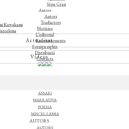
Sèrie Gran
Autors
Autors
Traductors
romi Kawakami
Notícies
 Barcelona
L’editorial
Actualitat
Reconeixements
Foreign rights
Distribució
Vídeos
Contacte
CATÀLEG
ASSAIG
NARRATIVA
POESIA
MISCEL·LÀNIA
AUTORS
AUTORS