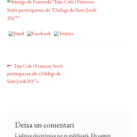
CERCAR
WISHLIST
Navegació
Entrada
Teju Cole i Francesc Serés
anterior:
participaran als «Diàlegs de
d'entrades
Sant Jordi 2017»
Deixa un comentari
L'adreça electrònica no es publicarà.
Els camps