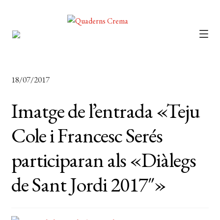
CATÀLEG
AUTORS
18/07/2017
NOTÍCIES
Imatge de l’entrada «Teju
L’EDITORIAL
Cole i Francesc Serés
FOREIGN RIGHTS
participaran als «Diàlegs
DISTRIBUCIÓ
de Sant Jordi 2017″»
CONTACTE
EL MEU COMPTE