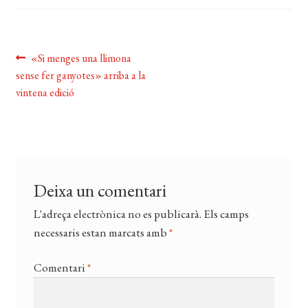
CERCAR
WISHLIST
Navegació
Entrada
«Si menges una llimona
anterior:
sense fer ganyotes» arriba a la
d'entrades
vintena edició
Deixa un comentari
L'adreça electrònica no es publicarà.
Els camps
necessaris estan marcats amb
*
Comentari
*