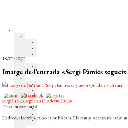
18/07/2017
Imatge de l’entrada «Sergi Pàmies segue
Navegació
Entrada
Sergi Pàmies segueix a Quaderns Crema
anterior:
Deixa un comentari
d'entrades
L'adreça electrònica no es publicarà.
Els camps necessaris estan 