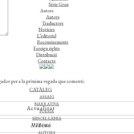
Sèrie Gran
Autors
Autors
Traductors
Notícies
L’editorial
Reconeixements
Foreign rights
Distribució
Contacte
gador per a la pròxima vegada que comenti.
CATÀLEG
ASSAIG
NARRATIVA
Actualitat
POESIA
MISCEL·LÀNIA
Vídeos
AUTORS
AUTORS