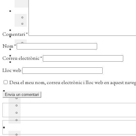
Comentari
*
Nom
*
Correu electrònic
*
Lloc web
Desa el meu nom, correu electrònic i lloc web en aquest nave