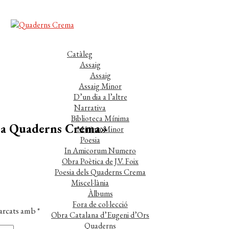
Catàleg
Assaig
Assaig
Assaig Minor
D’un dia a l’altre
Narrativa
Biblioteca Mínima
ix a Quaderns Crema»
Mínima Minor
Poesia
In Amicorum Numero
Obra Poètica de J.V. Foix
Poesia dels Quaderns Crema
Miscel·lània
Àlbums
Fora de col·lecció
marcats amb
*
Obra Catalana d’Eugeni d’Ors
Quaderns