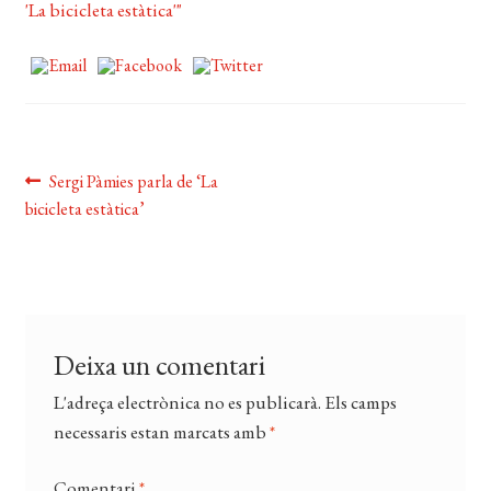
EL MEU COMPTE
CERCAR
WISHLIST
Navegació
Entrada
Sergi Pàmies parla de ‘La
anterior:
bicicleta estàtica’
d'entrades
Deixa un comentari
L'adreça electrònica no es publicarà.
Els camps
necessaris estan marcats amb
*
Comentari
*