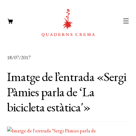
CATÀLEG
Expan
18/07/2017
el
AUTORS
Expan
menú
Imatge de l’entrada «Sergi
el
NOTÍCIES
secun
menú
Pàmies parla de ‘La
L’EDITORIAL
secun
Expan
bicicleta estàtica'»
el
FOREIGN RIGHTS
menú
DISTRIBUCIÓ
secun
CONTACTE