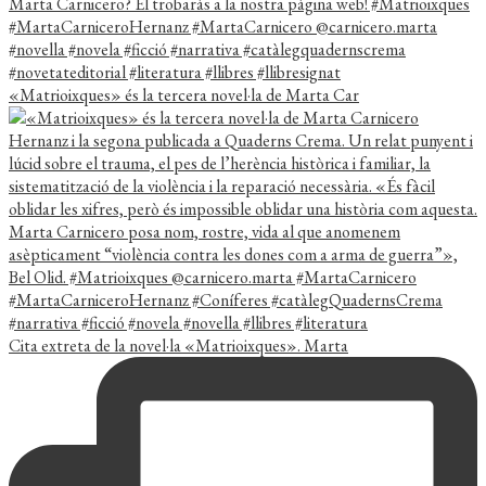
«Matrioixques» és la tercera novel·la de Marta Car
Cita extreta de la novel·la «Matrioixques». Marta