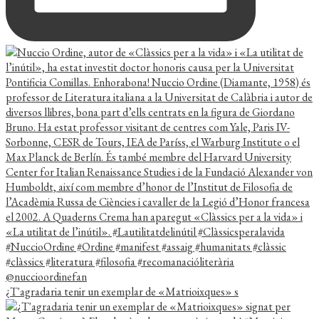
¿T'agradaria tenir un exemplar de «Matrioixques» s