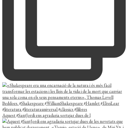
Aquest #SantJordi ens agradaria sortejar dues de l