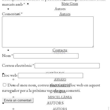
Sèrie Gran
marcats amb
*
Autors
Comentari
*
Autors
Traductors
Notícies
L’editorial
Reconeixements
Foreign rights
Distribució
Contacte
Nom
*
Correu electrònic
*
CATÀLEG
Lloc web
ASSAIG
Desa el meu nom, correu electrònic i lloc web en aquest
NARRATIVA
navegador per a la pròxima vegada que comenti.
POESIA
MISCEL·LÀNIA
AUTORS
AUTORS