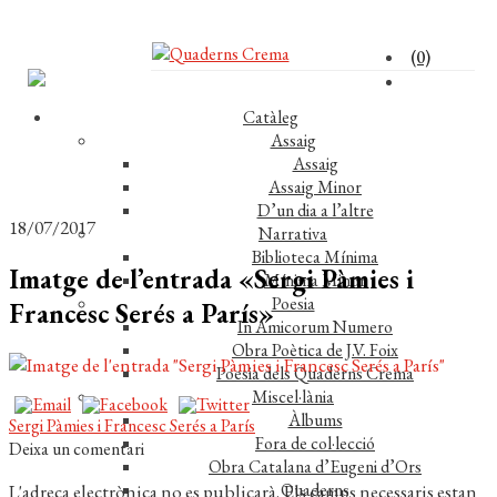
(0)
Catàleg
Assaig
Assaig
Assaig Minor
D’un dia a l’altre
18/07/2017
Narrativa
Biblioteca Mínima
Imatge de l’entrada «Sergi Pàmies i
Mínima Minor
Poesia
Francesc Serés a París»
In Amicorum Numero
Obra Poètica de J.V. Foix
Poesia dels Quaderns Crema
Miscel·lània
Àlbums
Navegació
Entrada
Sergi Pàmies i Francesc Serés a París
Fora de col·lecció
anterior:
Deixa un comentari
d'entrades
Obra Catalana d’Eugeni d’Ors
Quaderns
L'adreça electrònica no es publicarà.
Els camps necessaris estan