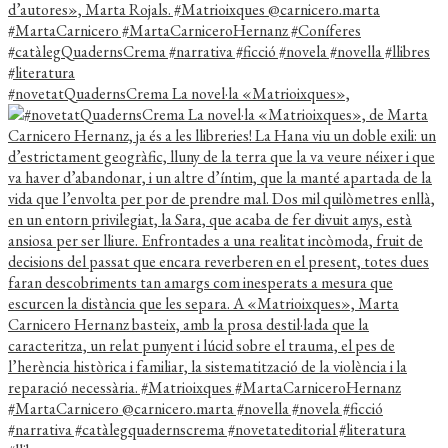
#novetatQuadernsCrema La novel·la «Matrioixques»,