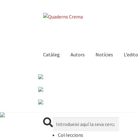
Catàleg
Autors
Notícies
L’edito
Cerca:
Col·leccions