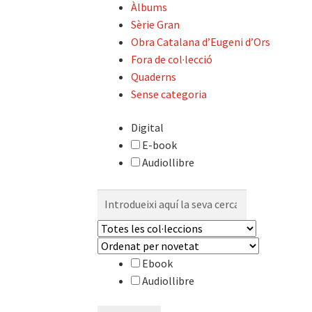
Àlbums
Sèrie Gran
Obra Catalana d’Eugeni d’Ors
Fora de col·lecció
Quaderns
Sense categoria
Digital
E-book
Audiollibre
Cerca:
Ebook
Audiollibre