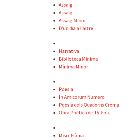
Assaig
Assaig
Assaig Minor
D’un dia a l’altre
Narrativa
Biblioteca Mínima
Mínima Minor
Poesia
In Amicorum Numero
Poesia dels Quaderns Crema
Obra Poètica de J.V. Foix
Miscel·lània