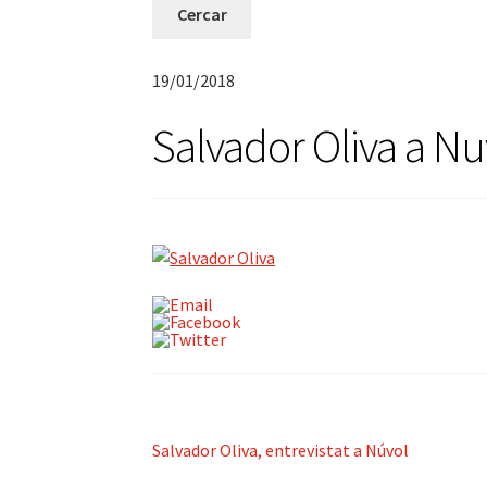
19/01/2018
Salvador Oliva a N
Navegació
Entrada
Salvador Oliva, entrevistat a Núvol
anterior: