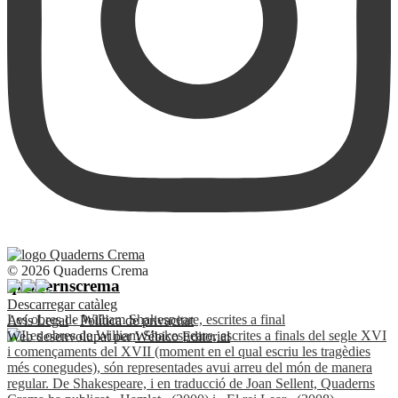
© 2026 Quaderns Crema
quadernscrema
Descarregar catàleg
Les obres de William Shakespeare, escrites a final
Avís Legal
·
Política de privacitat
Web desenvolupat per
Wébico Editorial