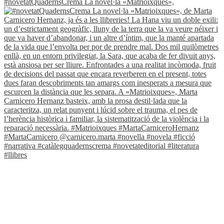
#novetatQuadernsCrema La novel·la «Matrioixques»,