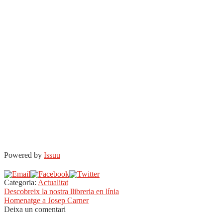
Powered by
Issuu
Categoria:
Actualitat
Navegació
Entrada
Descobreix la nostra llibreria en línia
anterior:
Pròxima
Homenatge a Josep Carner
d'entrades
entrada:
Deixa un comentari