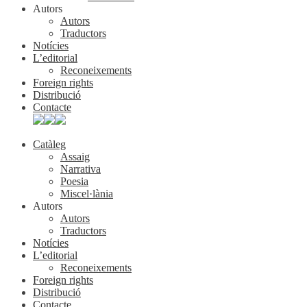
Autors
Autors
Traductors
Notícies
L’editorial
Reconeixements
Foreign rights
Distribució
Contacte
Catàleg
Assaig
Narrativa
Poesia
Miscel·lània
Autors
Autors
Traductors
Notícies
L’editorial
Reconeixements
Foreign rights
Distribució
Contacte