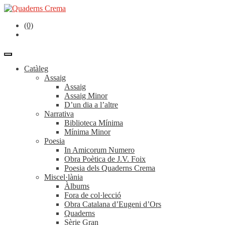
(0)
Catàleg
Assaig
Assaig
Assaig Minor
D’un dia a l’altre
Narrativa
Biblioteca Mínima
Mínima Minor
Poesia
In Amicorum Numero
Obra Poètica de J.V. Foix
Poesia dels Quaderns Crema
Miscel·lània
Àlbums
Fora de col·lecció
Obra Catalana d’Eugeni d’Ors
Quaderns
Sèrie Gran