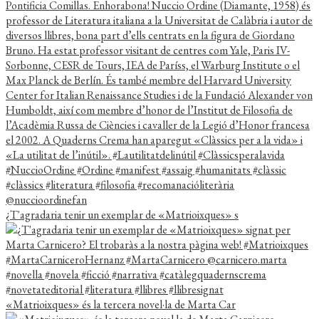
¿T'agradaria tenir un exemplar de «Matrioixques» s
«Matrioixques» és la tercera novel·la de Marta Car