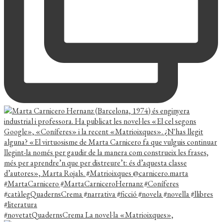
#novetatQuadernsCrema La novel·la «Matrioixques»,