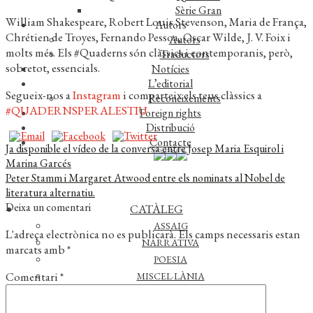
Sèrie Gran
William Shakespeare, Robert Louis Stevenson, Maria de França,
Autors
Chrétien de Troyes, Fernando Pessoa, Oscar Wilde, J. V. Foix i
Autors
molts més. Els #Quaderns són clàssics i contemporanis, però,
Traductors
sobretot, essencials.
Notícies
L’editorial
Segueix-nos a
Instagram
i comparteix els teus clàssics a
Reconeixements
#QUADERNSPERALESTIU
Foreign rights
Distribució
Contacte
Navegació
Entrada
Ja disponible el vídeo de la conversa entre Josep Maria Esquirol i
anterior:
Marina Garcés
d'entrades
Pròxima
Peter Stamm i Margaret Atwood entre els nominats al Nobel de
entrada:
literatura alternatiu.
Deixa un comentari
CATÀLEG
ASSAIG
L'adreça electrònica no es publicarà.
Els camps necessaris estan
NARRATIVA
marcats amb
*
POESIA
Comentari
*
MISCEL·LÀNIA
AUTORS
AUTORS