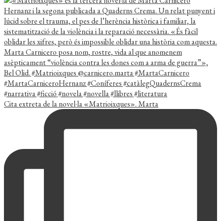
Cita extreta de la novel·la «Matrioixques». Marta