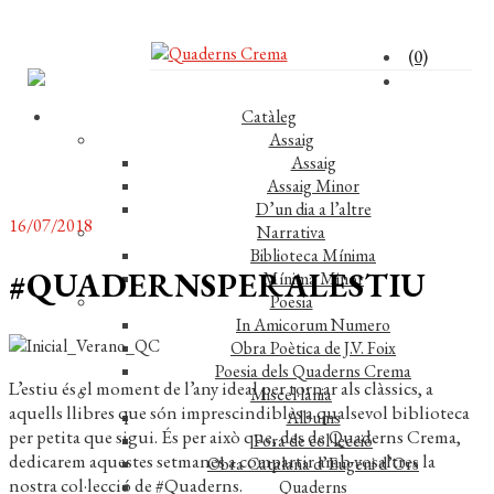
(0)
Catàleg
Assaig
Assaig
Assaig Minor
D’un dia a l’altre
16/07/2018
Narrativa
Biblioteca Mínima
#QUADERNSPERALESTIU
Mínima Minor
Poesia
In Amicorum Numero
Obra Poètica de J.V. Foix
Poesia dels Quaderns Crema
L’estiu és el moment de l’any ideal per tornar als clàssics, a
Miscel·lània
aquells llibres que són imprescindibles a qualsevol biblioteca
Àlbums
per petita que sigui. És per això que, des de Quaderns Crema,
Fora de col·lecció
dedicarem aquestes setmanes a compartir amb vosaltres la
Obra Catalana d’Eugeni d’Ors
nostra col·lecció de #Quaderns.
Quaderns