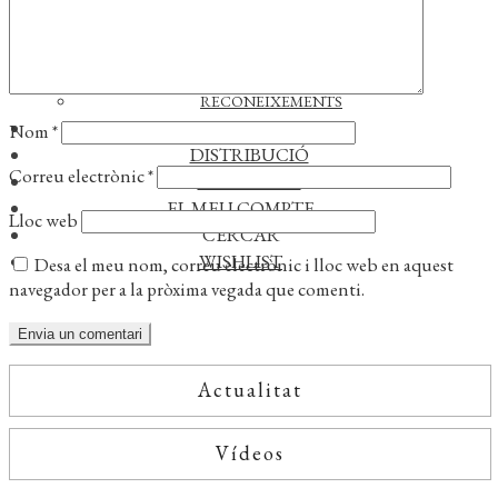
TRADUCTORS
NOTÍCIES
L’EDITORIAL
RECONEIXEMENTS
FOREIGN RIGHTS
Nom
*
DISTRIBUCIÓ
Correu electrònic
*
CONTACTE
EL MEU COMPTE
Lloc web
CERCAR
WISHLIST
Desa el meu nom, correu electrònic i lloc web en aquest
navegador per a la pròxima vegada que comenti.
Actualitat
Vídeos