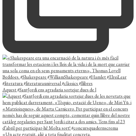
Aquest #SantJordi ens agradaria sortejar dues de l
«Un acte gratuït, aliè a tota finalitat concreta.