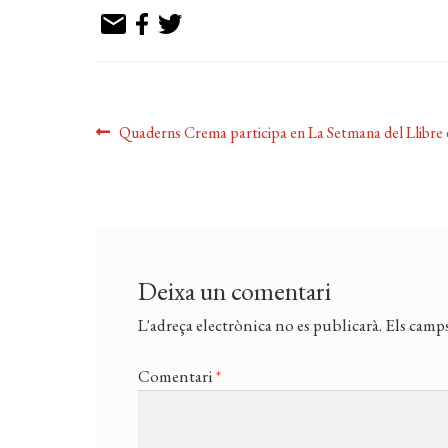
Navegació
Entrada
Quaderns Crema participa en La Setmana del Llibre 
anterior:
d'entrades
Deixa un comentari
L'adreça electrònica no es publicarà.
Els camps
Comentari
*