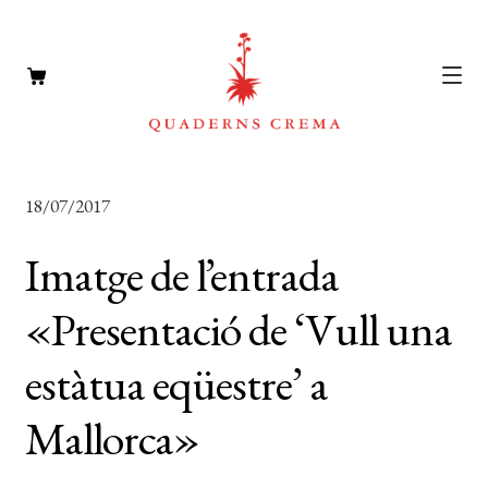
CATÀLEG
Expan
18/07/2017
el
AUTORS
Expan
menú
Imatge de l’entrada
el
NOTÍCIES
secun
menú
«Presentació de ‘Vull una
L’EDITORIAL
secun
Expan
estàtua eqüestre’ a
el
FOREIGN RIGHTS
menú
DISTRIBUCIÓ
Mallorca»
secun
CONTACTE