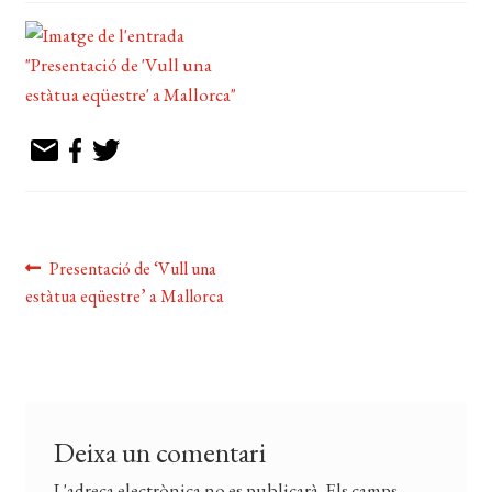
EL MEU COMPTE
CERCAR
WISHLIST
Navegació
Entrada
Presentació de ‘Vull una
anterior:
estàtua eqüestre’ a Mallorca
d'entrades
Deixa un comentari
L'adreça electrònica no es publicarà.
Els camps