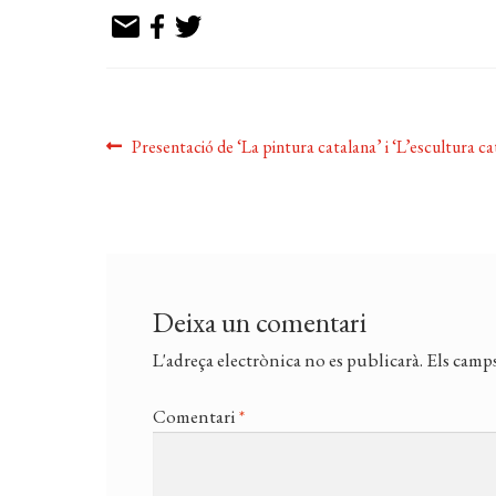
Navegació
Entrada
Presentació de ‘La pintura catalana’ i ‘L’escultura ca
anterior:
d'entrades
Deixa un comentari
L'adreça electrònica no es publicarà.
Els camps
Comentari
*