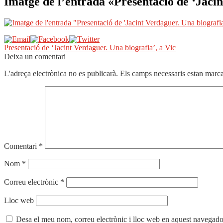
Imatge de l’entrada «Presentació de ‘Jaci
Navegació
Entrada
Presentació de ‘Jacint Verdaguer. Una biografia’, a Vic
anterior:
Deixa un comentari
d'entrades
L'adreça electrònica no es publicarà.
Els camps necessaris estan mar
Comentari
*
Nom
*
Correu electrònic
*
Lloc web
Desa el meu nom, correu electrònic i lloc web en aquest navegado