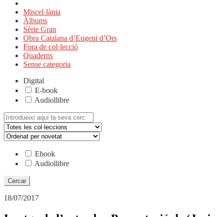
Miscel·lània
Àlbums
Sèrie Gran
Obra Catalana d’Eugeni d’Ors
Fora de col·lecció
Quaderns
Sense categoria
Digital
E-book
Audiollibre
Cerca:
Ebook
Audiollibre
18/07/2017