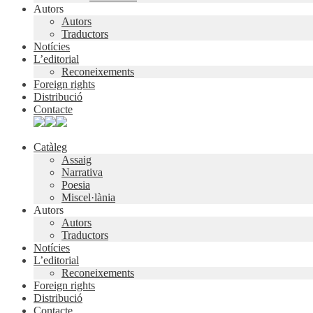
Autors
Autors
Traductors
Notícies
L’editorial
Reconeixements
Foreign rights
Distribució
Contacte
Catàleg
Assaig
Narrativa
Poesia
Miscel·lània
Autors
Autors
Traductors
Notícies
L’editorial
Reconeixements
Foreign rights
Distribució
Contacte