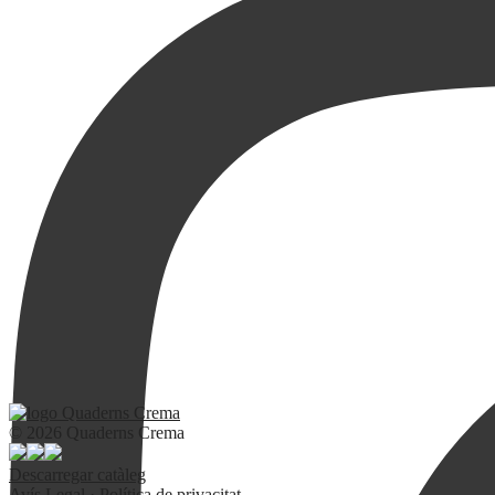
© 2026 Quaderns Crema
Descarregar catàleg
Avís Legal
·
Política de privacitat