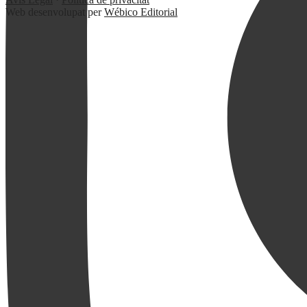
Web desenvolupat per
Wébico Editorial