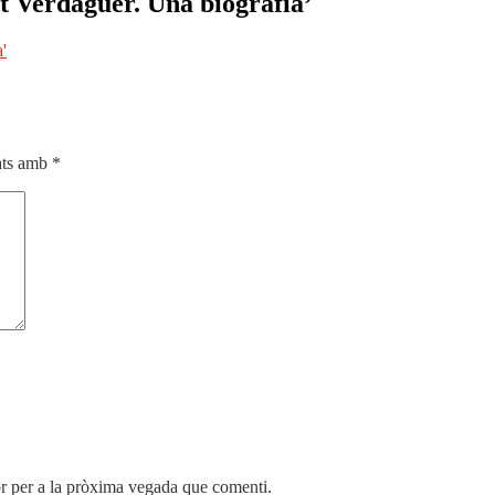
nt Verdaguer. Una biografia’
cats amb
*
r per a la pròxima vegada que comenti.