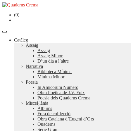
(0)
Catàleg
Assaig
Assaig
Assaig Minor
D’un dia a l’altre
Narrativa
Biblioteca Mínima
Mínima Minor
Poesia
In Amicorum Numero
Obra Poètica de J.V. Foix
Poesia dels Quaderns Crema
Miscel·lània
Àlbums
Fora de col·lecció
Obra Catalana d’Eugeni d’Ors
Quaderns
Sèrie Gran