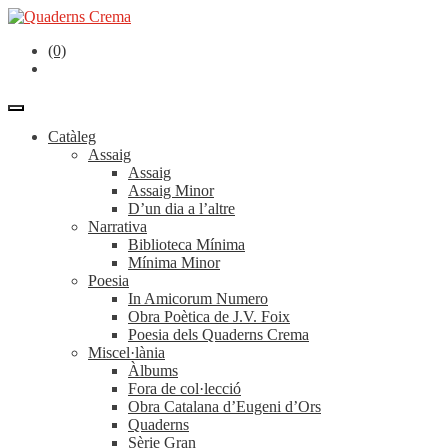
(0)
Catàleg
Assaig
Assaig
Assaig Minor
D’un dia a l’altre
Narrativa
Biblioteca Mínima
Mínima Minor
Poesia
In Amicorum Numero
Obra Poètica de J.V. Foix
Poesia dels Quaderns Crema
Miscel·lània
Àlbums
Fora de col·lecció
Obra Catalana d’Eugeni d’Ors
Quaderns
Sèrie Gran