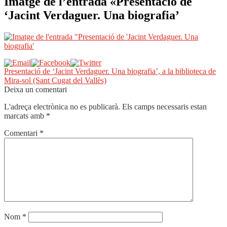
Imatge de l’entrada «Presentació de
‘Jacint Verdaguer. Una biografia’
Navegació
Entrada
Presentació de ‘Jacint Verdaguer. Una biografia’, a la biblioteca de
anterior:
Mira-sol (Sant Cugat del Vallès)
d'entrades
Deixa un comentari
L'adreça electrònica no es publicarà.
Els camps necessaris estan
marcats amb
*
Comentari
*
Nom
*