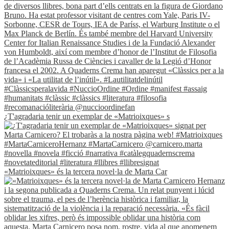
¿T'agradaria tenir un exemplar de «Matrioixques» s
«Matrioixques» és la tercera novel·la de Marta Car