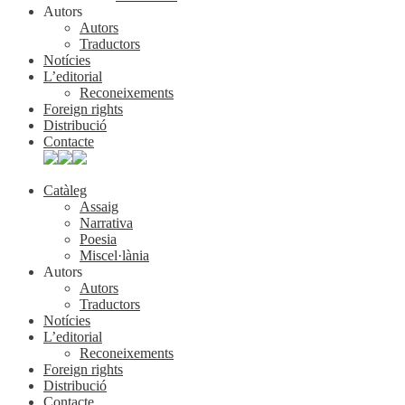
Autors
Autors
Traductors
Notícies
L’editorial
Reconeixements
Foreign rights
Distribució
Contacte
Catàleg
Assaig
Narrativa
Poesia
Miscel·lània
Autors
Autors
Traductors
Notícies
L’editorial
Reconeixements
Foreign rights
Distribució
Contacte