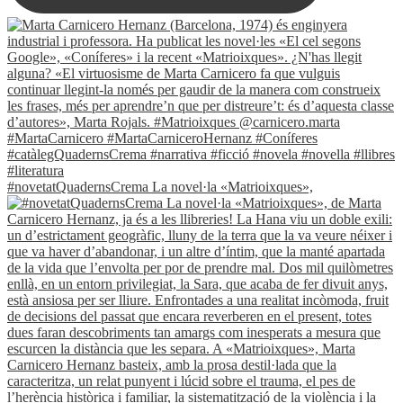
#novetatQuadernsCrema La novel·la «Matrioixques»,