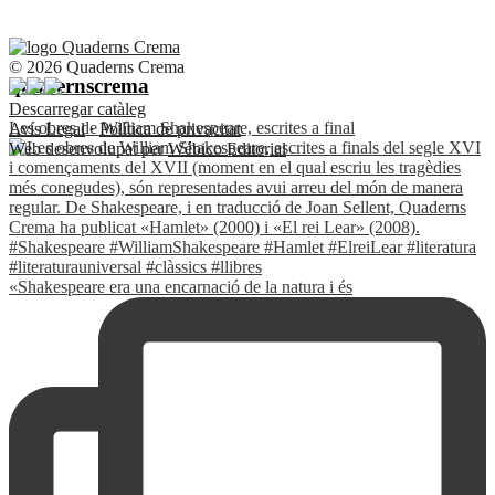
© 2026 Quaderns Crema
quadernscrema
Descarregar catàleg
Les obres de William Shakespeare, escrites a final
Avís Legal
·
Política de privacitat
Web desenvolupat per
Wébico Editorial
«Shakespeare era una encarnació de la natura i és