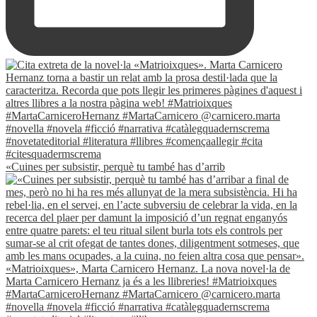
«Cuines per subsistir, perquè tu també has d’arrib