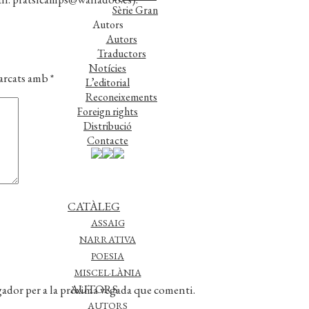
Sèrie Gran
Autors
Autors
Traductors
Notícies
marcats amb
*
L’editorial
Reconeixements
Foreign rights
Distribució
Contacte
CATÀLEG
ASSAIG
NARRATIVA
POESIA
MISCEL·LÀNIA
AUTORS
gador per a la pròxima vegada que comenti.
AUTORS