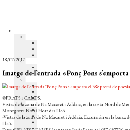
18/07/2017
Imatge de l’entrada «Ponç Pons s’emporta 
©PRATS i CAMPS.
Vistes de la zona de Na Macaret i Addaia, en la costa Nord de Meno
Montgofre Nou i Hort des Lleó.
-Vistas de la zona de Na Macaret i Addaia. Excursión en la barca
Lleó.
Foto: ©PRATS i CAMPS (contacte: Jesús Prats. tel.657-697726. m