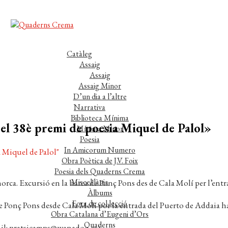
Catàleg
Assaig
Assaig
Assaig Minor
D’un dia a l’altre
Narrativa
Biblioteca Mínima
el 38è premi de poesia Miquel de Palol»
Mínima Minor
Poesia
In Amicorum Numero
Obra Poètica de J.V. Foix
Poesia dels Quaderns Crema
Miscel·lània
rca. Excursió en la barca de Ponç Pons des de Cala Molí per l’entrad
Àlbums
Fora de col·lecció
 de Ponç Pons desde Cala Molí por la entrada del Puerto de Addaia
Obra Catalana d’Eugeni d’Ors
Quaderns
ail: pratsicamps@wanadoo.es).