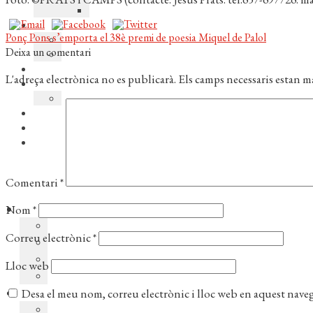
Navegació
Entrada
Ponç Pons s’emporta el 38è premi de poesia Miquel de Palol
anterior:
Deixa un comentari
d'entrades
L'adreça electrònica no es publicarà.
Els camps necessaris estan 
Comentari
*
Nom
*
Correu electrònic
*
Lloc web
Desa el meu nom, correu electrònic i lloc web en aquest nave