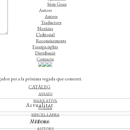
Sèrie Gran
Autors
Autors
Traductors
Notícies
L’editorial
Reconeixements
Foreign rights
Distribució
Contacte
gador per a la pròxima vegada que comenti.
CATÀLEG
ASSAIG
NARRATIVA
Actualitat
POESIA
MISCEL·LÀNIA
Vídeos
AUTORS
AUTORS