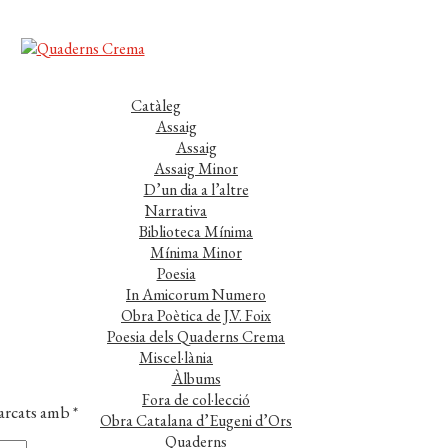
Catàleg
Assaig
Assaig
Assaig Minor
D’un dia a l’altre
Narrativa
Biblioteca Mínima
Mínima Minor
Poesia
In Amicorum Numero
Obra Poètica de J.V. Foix
Poesia dels Quaderns Crema
Miscel·lània
Àlbums
Fora de col·lecció
marcats amb
*
Obra Catalana d’Eugeni d’Ors
Quaderns