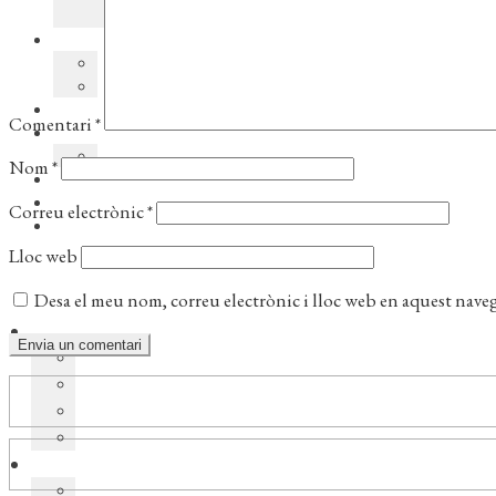
Comentari
*
Nom
*
Correu electrònic
*
Lloc web
Desa el meu nom, correu electrònic i lloc web en aquest nave