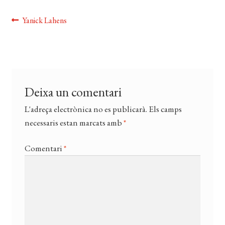
EL MEU COMPTE
Navegació
Entrada
Yanick Lahens
anterior:
CERCAR
d'entrades
WISHLIST
Deixa un comentari
L'adreça electrònica no es publicarà.
Els camps
necessaris estan marcats amb
*
Comentari
*