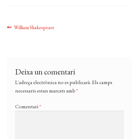
CERCAR
WISHLIST
Navegació
Entrada
William Shakespeare
anterior:
d'entrades
Deixa un comentari
L'adreça electrònica no es publicarà.
Els camps
necessaris estan marcats amb
*
Comentari
*