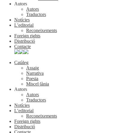
Autors
Autors
Traductors
Notícies
L’editorial
Reconeixements
Foreign rights
Distribució
Contacte
Catàleg
Assaig
Narrativa
Poesia
Miscel·lània
Autors
Autors
Traductors
Notícies
L’editorial
Reconeixements
Foreign rights
Distribució
Contacte