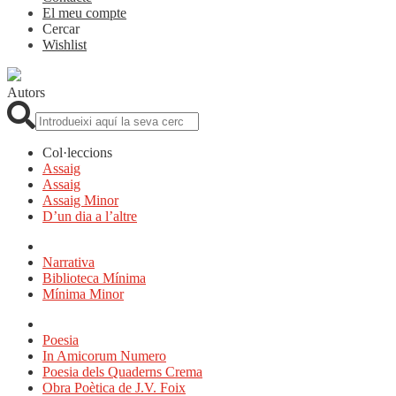
El meu compte
Cercar
Wishlist
Autors
Cerca:
Col·leccions
Assaig
Assaig
Assaig Minor
D’un dia a l’altre
Narrativa
Biblioteca Mínima
Mínima Minor
Poesia
In Amicorum Numero
Poesia dels Quaderns Crema
Obra Poètica de J.V. Foix