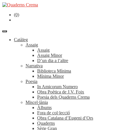
(0)
Catàleg
Assaig
Assaig
Assaig Minor
D’un dia a l’altre
Narrativa
Biblioteca Mínima
Mínima Minor
Poesia
In Amicorum Numero
Obra Poètica de J.V. Foix
Poesia dels Quaderns Crema
Miscel·lània
Àlbums
Fora de col·lecció
Obra Catalana d’Eugeni d’Ors
Quaderns
Sèrie Gran