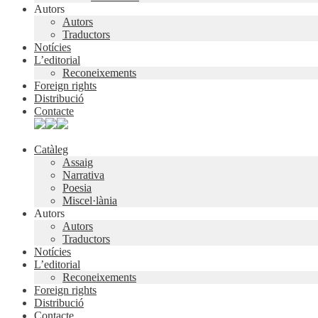
Autors
Autors
Traductors
Notícies
L’editorial
Reconeixements
Foreign rights
Distribució
Contacte
Catàleg
Assaig
Narrativa
Poesia
Miscel·lània
Autors
Autors
Traductors
Notícies
L’editorial
Reconeixements
Foreign rights
Distribució
Contacte