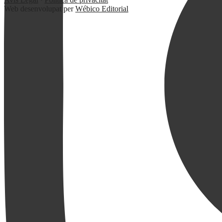
Web desenvolupat per
Wébico Editorial