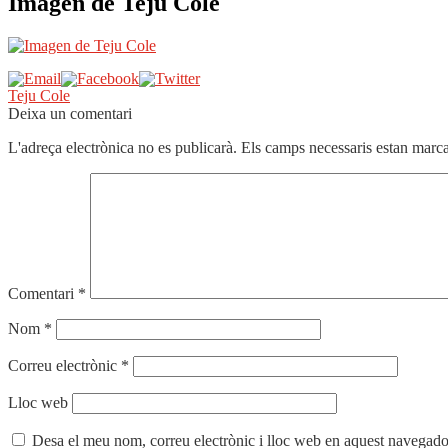
Imagen de Teju Cole
Navegació
Entrada
Teju Cole
anterior:
Deixa un comentari
d'entrades
L'adreça electrònica no es publicarà.
Els camps necessaris estan mar
Comentari
*
Nom
*
Correu electrònic
*
Lloc web
Desa el meu nom, correu electrònic i lloc web en aquest navegado