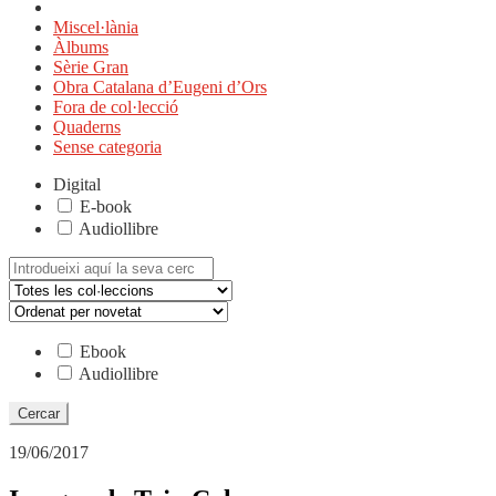
Miscel·lània
Àlbums
Sèrie Gran
Obra Catalana d’Eugeni d’Ors
Fora de col·lecció
Quaderns
Sense categoria
Digital
E-book
Audiollibre
Cerca:
Ebook
Audiollibre
19/06/2017