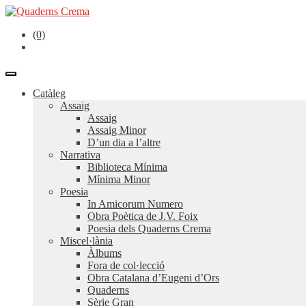
(0)
Catàleg
Assaig
Assaig
Assaig Minor
D’un dia a l’altre
Narrativa
Biblioteca Mínima
Mínima Minor
Poesia
In Amicorum Numero
Obra Poètica de J.V. Foix
Poesia dels Quaderns Crema
Miscel·lània
Àlbums
Fora de col·lecció
Obra Catalana d’Eugeni d’Ors
Quaderns
Sèrie Gran