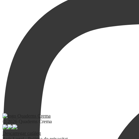
© 2026 Quaderns Crema
Descarregar catàleg
Avís Legal
·
Política de privacitat